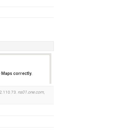
 Maps correctly.
OK
02.110.73.
ns01.one.com
,