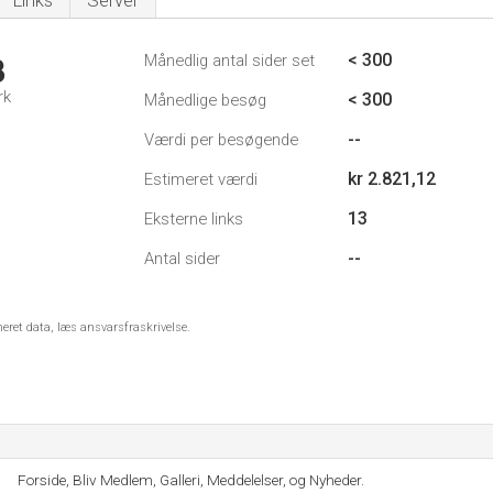
Links
Server
< 300
Månedlig antal sider set
3
rk
< 300
Månedlige besøg
--
Værdi per besøgende
kr 2.821,12
Estimeret værdi
13
Eksterne links
--
Antal sider
meret data, læs ansvarsfraskrivelse.
Forside, Bliv Medlem, Galleri, Meddelelser, og Nyheder.