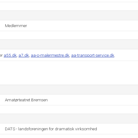
Medlemmer
er
a55.dk
,
a7.dk
,
aa-o-malermestre.dk
,
aa-transport-service.dk
.
Amatørteatret Bremsen
DATS - landsforeningen for dramatisk virksomhed