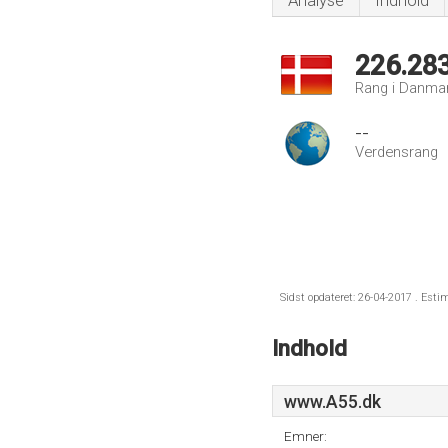
Analyse
Indhold
226.28
Rang i Danma
--
Verdensrang
Sidst opdateret: 26-04-2017 . Esti
Indhold
www.A55.dk
Emner: