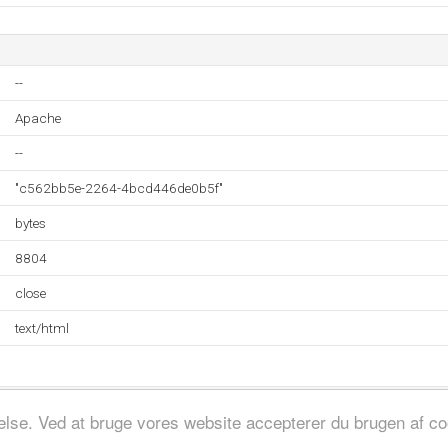
--
Apache
--
"c562bb5e-2264-4bcd446de0b5f"
bytes
8804
close
text/html
evelse. Ved at bruge vores website accepterer du brugen af