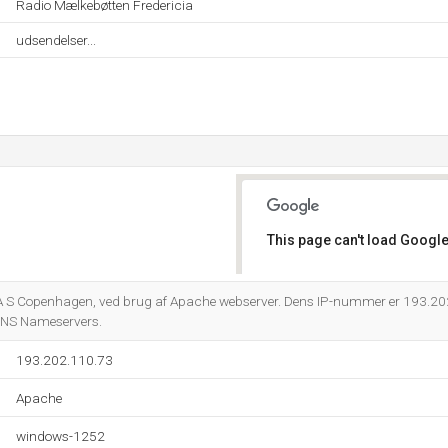
Radio Mælkebøtten Fredericia
udsendelser...
This page can't load Google
Do you own this website?
A S Copenhagen, ved brug af Apache webserver. Dens IP-nummer er 193.2
DNS Nameservers.
193.202.110.73
Apache
windows-1252