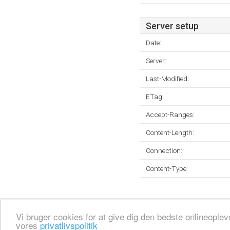
Server setup
Date:
Server:
Last-Modified:
ETag:
Accept-Ranges:
Content-Length:
Connection:
Content-Type:
Fortrolighedspolitik
Sitemap
Fjern hjemmeside
Kontakt
© 2026
Vi bruger cookies for at give dig den bedste onlineopl
vores
privatlivspolitik