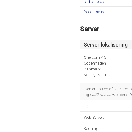
radiomb.dk
fredericia.tv
Server
Server lokalisering
One.com A S
Copenhagen
Danmark
55.67, 12.58
Den er hosted af One.com 
og
ns02.one.com
er dens 
IP:
Web Server:
Kodning: