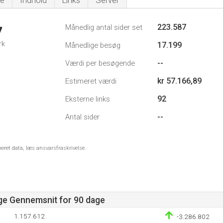
e
Indhold
Links
Server
223.587
Månedlig antal sider set
7
rk
17.199
Månedlige besøg
--
Værdi per besøgende
kr 57.166,89
Estimeret værdi
92
Eksterne links
--
Antal sider
meret data, læs ansvarsfraskrivelse.
age Gennemsnit for 90 dage
1.157.612
-3.286.802