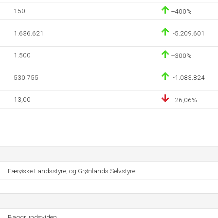
150
+400%
1.636.621
-5.209.601
1.500
+300%
530.755
-1.083.824
13,00
-26,06%
Færøske Landsstyre, og Grønlands Selvstyre.
Baggrundsviden