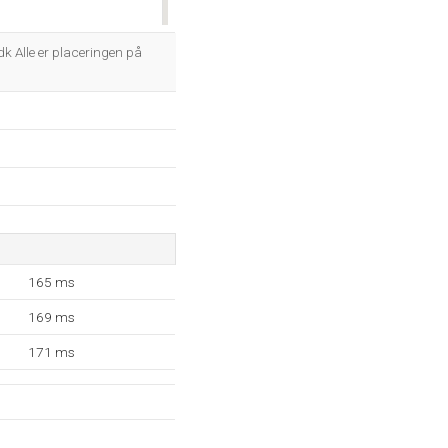
OK
k Alle er placeringen på
165 ms
169 ms
171 ms