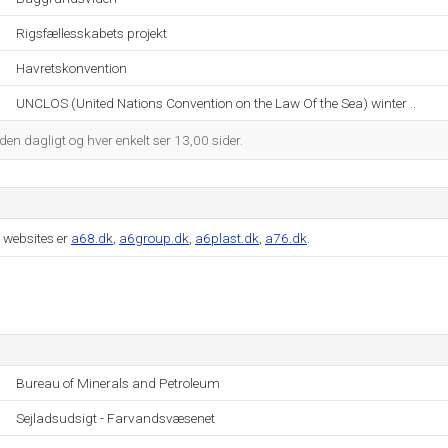
Rigsfællesskabets projekt
Havretskonvention
UNCLOS (United Nations Convention on the Law Of the Sea) winter ..
n dagligt og hver enkelt ser 13,00 sider.
 websites er
a68.dk
,
a6group.dk
,
a6plast.dk
,
a76.dk
.
Bureau of Minerals and Petroleum
Sejladsudsigt - Farvandsvæsenet