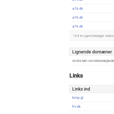
a76.dk
a76.dk
a76.dk
164 brugere besøger webside
Lignende domæner
Andre tæt navnebeslægtede
Links
Links ind
bmp.gl
frv.dk