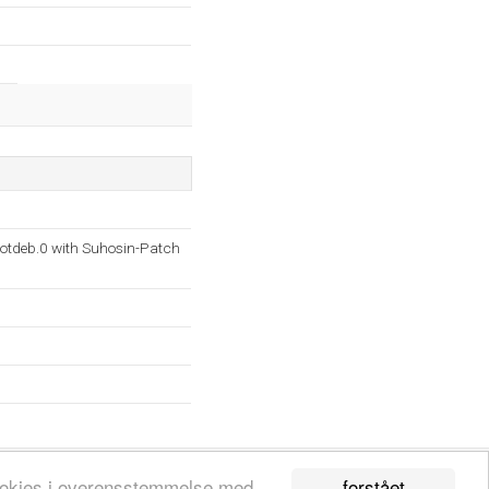
otdeb.0 with Suhosin-Patch
forstået
 cookies i overensstemmelse med