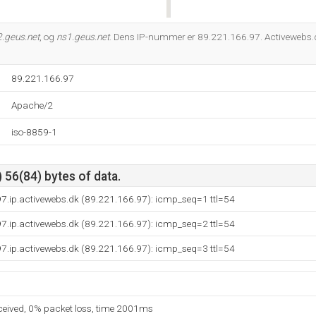
Do you own this website?
.geus.net
, og
ns1.geus.net
. Dens IP-nummer er 89.221.166.97. Activewebs.d
89.221.166.97
Apache/2
iso-8859-1
 56(84) bytes of data.
7.ip.activewebs.dk (89.221.166.97): icmp_seq=1 ttl=54
7.ip.activewebs.dk (89.221.166.97): icmp_seq=2 ttl=54
7.ip.activewebs.dk (89.221.166.97): icmp_seq=3 ttl=54
eceived, 0% packet loss, time 2001ms