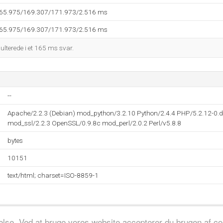
165.975/169.307/171.973/2.516 ms
165.975/169.307/171.973/2.516 ms
sulterede i et 165 ms svar.
--
Apache/2.2.3 (Debian) mod_python/3.2.10 Python/2.4.4 PHP/5.2.12-0.d
mod_ssl/2.2.3 OpenSSL/0.9.8c mod_perl/2.0.2 Perl/v5.8.8
bytes
10151
text/html; charset=ISO-8859-1
evelse. Ved at bruge vores website accepterer du brugen af