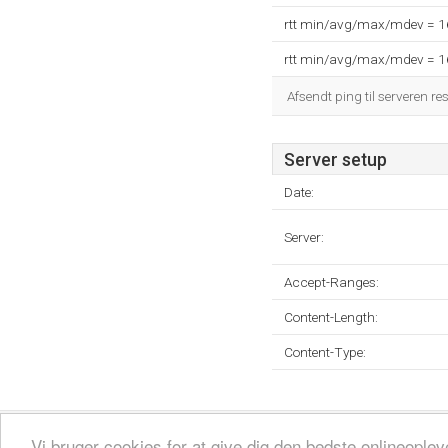
rtt min/avg/max/mdev = 
rtt min/avg/max/mdev = 
Afsendt ping til serveren re
Server setup
Date:
Server:
Accept-Ranges:
Content-Length:
Content-Type:
Fortrolighedspolitik
Sitemap
Fjern hjemmeside
Kontakt
© 2026
Vi bruger cookies for at give dig den bedste onlineopl