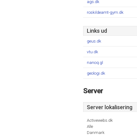
ags.dk
roskildeamt-gym.dk
Links ud
geus.dk
vtu.dk
nanoq.gl
geologi.dk
Server
Server lokalisering
Activewebs.dk
Alle
Danmark