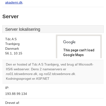
akademi.dk
.
Server
Server lokalisering
Tdc A S
Tranbjerg
Danmark
This page can't load
56.1, 10.15
Google Maps
correctly.
Den er hosted af Tdc A S Tranbjerg, ved brug af Microsoft-
IIS/6 webserver. Dens 2 nameservers er
Do you
OK
ns01.tdcwebmore.dk
, og
ns02.tdcwebmore.dk
own this
.
website?
Kodningssproget er ASP.NET
IP:
193.88.99.134
Drevet af: