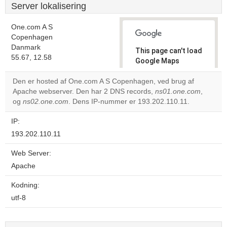
Server lokalisering
One.com A S
Copenhagen
Danmark
This page can't load
55.67, 12.58
Google Maps
correctly.
Den er hosted af One.com A S Copenhagen, ved brug af
Apache webserver. Den har 2 DNS records,
ns01.one.com
,
Do you
OK
og
ns02.one.com
. Dens IP-nummer er 193.202.110.11.
own this
website?
IP:
193.202.110.11
Web Server:
Apache
Kodning:
utf-8