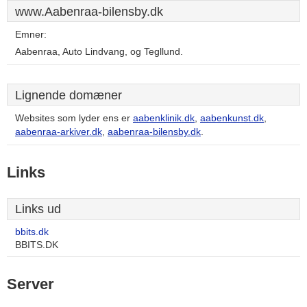
www.Aabenraa-bilensby.dk
Emner:
Aabenraa, Auto Lindvang, og Tegllund.
Lignende domæner
Websites som lyder ens er
aabenklinik.dk
,
aabenkunst.dk
,
aabenraa-arkiver.dk
,
aabenraa-bilensby.dk
.
Links
Links ud
bbits.dk
BBITS.DK
Server