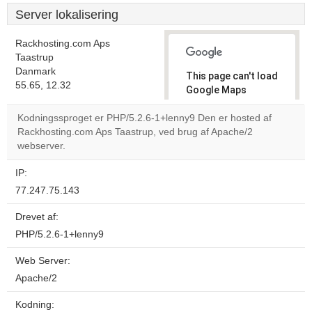
Server lokalisering
Rackhosting.com Aps
Taastrup
Danmark
This page can't load
55.65, 12.32
Google Maps
correctly.
Kodningssproget er PHP/5.2.6-1+lenny9 Den er hosted af
Rackhosting.com Aps Taastrup, ved brug af Apache/2
Do you
OK
webserver.
own this
website?
IP:
77.247.75.143
Drevet af:
PHP/5.2.6-1+lenny9
Web Server:
Apache/2
Kodning: