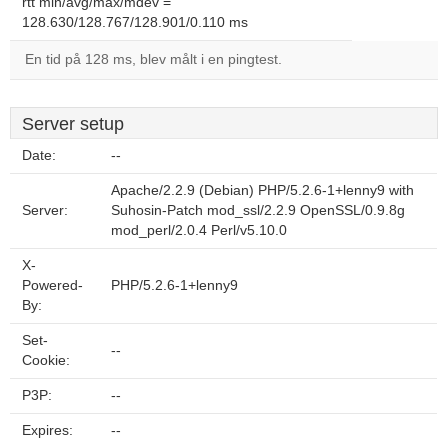
rtt min/avg/max/mdev =
128.630/128.767/128.901/0.110 ms
En tid på 128 ms, blev målt i en pingtest.
Server setup
Date:
--
Apache/2.2.9 (Debian) PHP/5.2.6-1+lenny9 with
Server:
Suhosin-Patch mod_ssl/2.2.9 OpenSSL/0.9.8g
mod_perl/2.0.4 Perl/v5.10.0
X-
Powered-
PHP/5.2.6-1+lenny9
By:
Set-
--
Cookie:
P3P:
--
Expires:
--