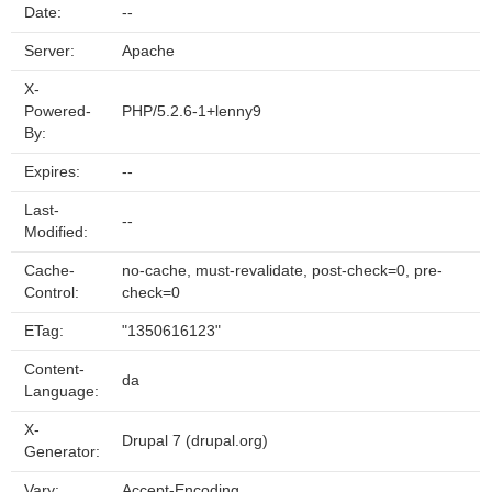
Date:
--
Server:
Apache
X-
Powered-
PHP/5.2.6-1+lenny9
By:
Expires:
--
Last-
--
Modified:
Cache-
no-cache, must-revalidate, post-check=0, pre-
Control:
check=0
ETag:
"1350616123"
Content-
da
Language:
X-
Drupal 7 (drupal.org)
Generator:
Vary:
Accept-Encoding