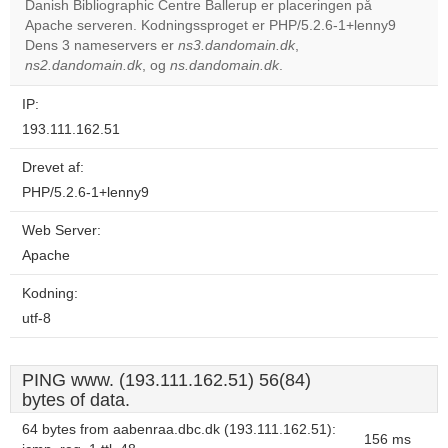
Danish Bibliographic Centre Ballerup er placeringen på
Apache serveren. Kodningssproget er PHP/5.2.6-1+lenny9
Do you
OK
Dens 3 nameservers er
ns3.dandomain.dk
own this
,
website?
ns2.dandomain.dk
, og
ns.dandomain.dk
.
IP:
193.111.162.51
Drevet af:
PHP/5.2.6-1+lenny9
Web Server:
Apache
Kodning:
utf-8
PING www. (193.111.162.51) 56(84)
bytes of data.
64 bytes from aabenraa.dbc.dk (193.111.162.51):
156 ms