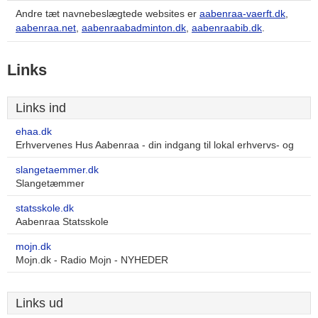
Andre tæt navnebeslægtede websites er
aabenraa-vaerft.dk
,
aabenraa.net
,
aabenraabadminton.dk
,
aabenraabib.dk
.
Links
Links ind
ehaa.dk
Erhvervenes Hus Aabenraa - din indgang til lokal erhvervs- og
slangetaemmer.dk
Slangetæmmer
statsskole.dk
Aabenraa Statsskole
mojn.dk
Mojn.dk - Radio Mojn - NYHEDER
Links ud