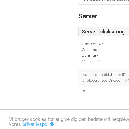
Server
Server lokalisering
One.com A S
Copenhagen
Danmark
55.67, 12.58
Aabenraafotoklub.dk's IP 
er placeret ved One.com A
IP:
Fortrolighedspolitik
Sitemap
Fjern hjemmeside
Kontakt
© 2026
Vi bruger cookies for at give dig den bedste onlineopl
vores
privatlivspolitik