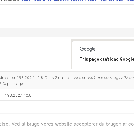
This page can't load Google
Do you own this website?
adresse er 193.202.110.8. Dens 2 nameservers er
ns01.one.com
, og
ns02.on
 S Copenhagen.
193.202.110.8
evelse. Ved at bruge vores website accepterer du brugen af