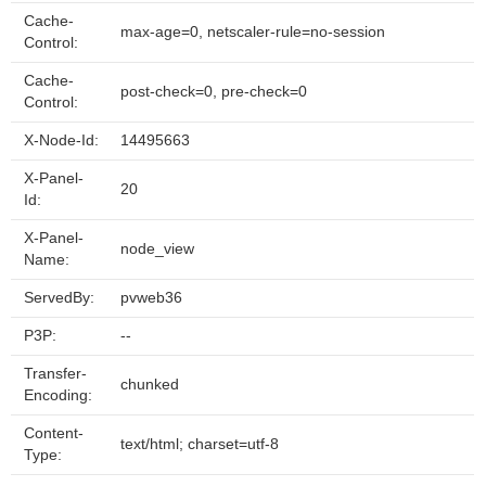
Cache-
max-age=0, netscaler-rule=no-session
Control:
Cache-
post-check=0, pre-check=0
Control:
X-Node-Id:
14495663
X-Panel-
20
Id:
X-Panel-
node_view
Name:
ServedBy:
pvweb36
P3P:
--
Transfer-
chunked
Encoding:
Content-
text/html; charset=utf-8
Type: