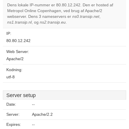
Dens lokale IP-nummer er 80.80.12.242. Den er hosted af
Metropol Online Copenhagen, ved brug af Apache/2
Do you
OK
webserver. Dens 3 nameservers er
ns0.transip.net
own this
,
website?
ns1.transip.nl
, og
ns2.transip.eu
.
IP:
80.80.12.242
Web Server:
Apache/2
Kodning:
utf-8
Server setup
Date:
--
Server:
Apache/2.2
Expires:
--