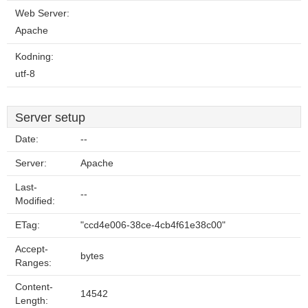
Web Server:
Apache
Kodning:
utf-8
Server setup
Date:
--
Server:
Apache
Last-
--
Modified:
ETag:
"ccd4e006-38ce-4cb4f61e38c00"
Accept-
bytes
Ranges:
Content-
14542
Length: