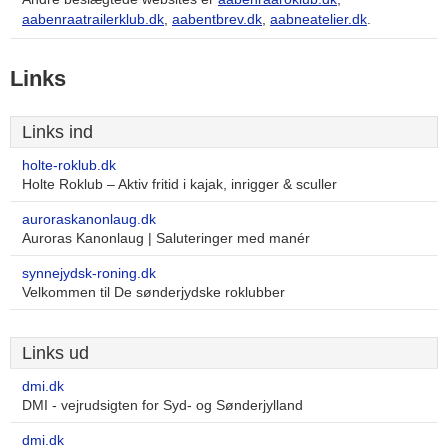
aabenraatrailerklub.dk
,
aabentbrev.dk
,
aabneatelier.dk
.
Links
Links ind
holte-roklub.dk
Holte Roklub – Aktiv fritid i kajak, inrigger & sculler
auroraskanonlaug.dk
Auroras Kanonlaug | Saluteringer med manér
synnejydsk-roning.dk
Velkommen til De sønderjydske roklubber
Links ud
dmi.dk
DMI - vejrudsigten for Syd- og Sønderjylland
dmi.dk