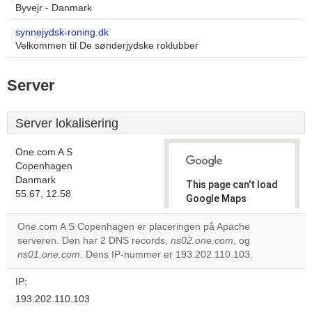
Byvejr - Danmark
synnejydsk-roning.dk
Velkommen til De sønderjydske roklubber
Server
Server lokalisering
One.com A S
Copenhagen
Danmark
This page can't load
55.67, 12.58
Google Maps
correctly.
One.com A S Copenhagen er placeringen på Apache
serveren. Den har 2 DNS records,
ns02.one.com
, og
Do you
OK
ns01.one.com
. Dens IP-nummer er 193.202.110.103.
own this
website?
IP:
193.202.110.103