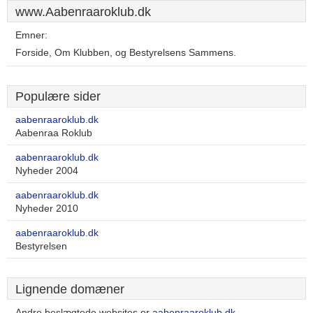
www.Aabenraaroklub.dk
Emner:
Forside, Om Klubben, og Bestyrelsens Sammens.
Populære sider
aabenraaroklub.dk
Aabenraa Roklub
aabenraaroklub.dk
Nyheder 2004
aabenraaroklub.dk
Nyheder 2010
aabenraaroklub.dk
Bestyrelsen
Lignende domæner
Andre beslægtede websites er
aabenraaroklub.dk
,