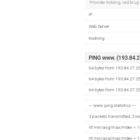
Provider Kolding, ved bru
IP:
Web Server:
Kodning:
PING www. (193.84.27
64 bytes from 193.84.27.2
64 bytes from 193.84.27.2
64 bytes from 193.84.27.2
--- www. ping statistics ---
3 packets transmitted, 3 r
rtt min/avg/max/mdev = 
rtt min/avg/max/mdev = 