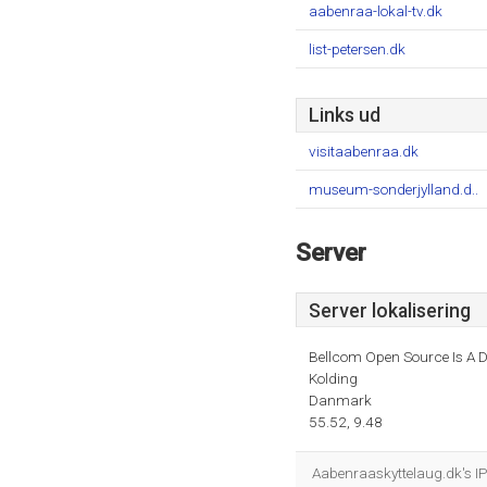
aabenraa-lokal-tv.dk
list-petersen.dk
Links ud
visitaabenraa.dk
museum-sonderjylland.d..
Server
Server lokalisering
Bellcom Open Source Is A D
Kolding
Danmark
55.52, 9.48
Aabenraaskyttelaug.dk's IP