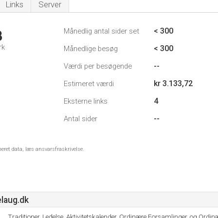
Links
Server
< 300
Månedlig antal sider set
3
rk
< 300
Månedlige besøg
--
Værdi per besøgende
kr 3.133,72
Estimeret værdi
4
Eksterne links
--
Antal sider
meret data, læs ansvarsfraskrivelse.
laug.dk
Traditioner, Ledelse, Aktivitetskalender, Ordinære Forsamlinger, og Ordin