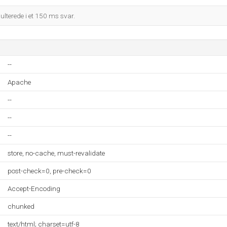
sulterede i et 150 ms svar.
--
Apache
--
--
--
store, no-cache, must-revalidate
post-check=0, pre-check=0
Accept-Encoding
chunked
text/html; charset=utf-8