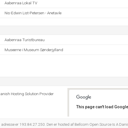
Aabenraa Lokal TV
Nis-Edwin List-Petersen - Anetavle
Aabenraa Turistbureau
Museerne i Museum Sønderjylland
anish Hosting Solution Provider
This page can't load Google
Do you own this website?
 adresse er 193.84.27.250. Den er hosted af Bellcom Open Source Is A Dani