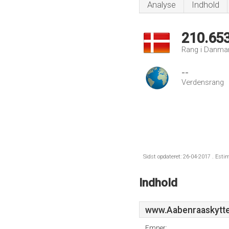
Analyse
Indhold
210.65
Rang i Danma
--
Verdensrang
Sidst opdateret: 26-04-2017 . Esti
Indhold
www.Aabenraaskytte
Emner: