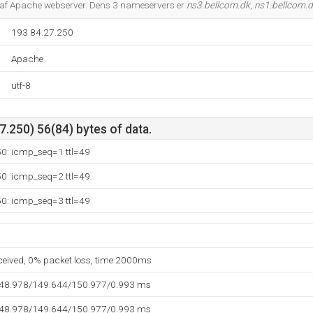
g af Apache webserver. Dens 3 nameservers er
ns3.bellcom.dk
,
ns1.bellcom.
193.84.27.250
Apache
utf-8
.250) 56(84) bytes of data.
50: icmp_seq=1 ttl=49
50: icmp_seq=2 ttl=49
50: icmp_seq=3 ttl=49
eceived, 0% packet loss, time 2000ms
148.978/149.644/150.977/0.993 ms
148.978/149.644/150.977/0.993 ms