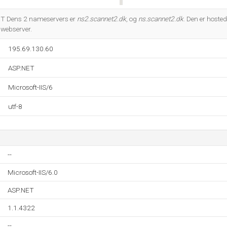
Do you own this website?
ET Dens 2 nameservers er
ns2.scannet2.dk
, og
ns.scannet2.dk
. Den er hoste
 webserver.
195.69.130.60
ASP.NET
Microsoft-IIS/6
utf-8
--
Microsoft-IIS/6.0
ASP.NET
1.1.4322
--