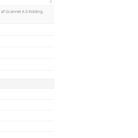
OK
d af Scannet A S Kolding,