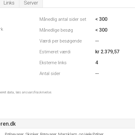
Links
Server
< 300
Månedlig antal sider set
rk
< 300
Månedlige besøg
--
Værdi per besøgende
kr 2.379,57
Estimeret værdi
4
Eksterne links
--
Antal sider
meret data, læs ansvarsfraskrivelse.
ren.dk
Pølsevarer, Skinker, Røgvarer, Marsklam, og Hele Pølser.