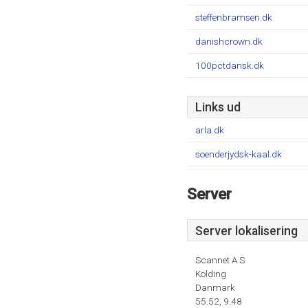
steffenbramsen.dk
danishcrown.dk
100pctdansk.dk
Links ud
arla.dk
soenderjydsk-kaal.dk
Server
Server lokalisering
Scannet A S
Kolding
Danmark
55.52, 9.48