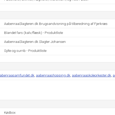
AabenraaSlagteren.dk Brugsandvisning på tilberedning af Fjerkræs
Blandet fars (kalv/flæsk) - Produktliste
AabenraaSlagteren.dk Slagter Johansen
Sylte og surrib - Produktliste
abenraasamfundet.dk
,
aabenraashopping.dk
,
aabenraaskoleorkester.dk
,
a
Kødbox