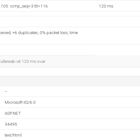
.105: icmp_seq=3 ttl=116
120 ms
ceived, +6 duplicates, 0% packet loss, time
sulterede i et 120 ms svar.
--
Microsoft-IIS/6.0
ASP.NET
34495
text/html