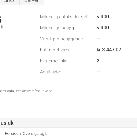
Links
Server
< 300
Månedlig antal sider set
5
rk
< 300
Månedlige besøg
--
Værdi per besøgende
kr 3.447,07
Estimeret værdi
2
Eksterne links
--
Antal sider
meret data, læs ansvarsfraskrivelse.
us.dk
Forsiden, Oversigt, og L.