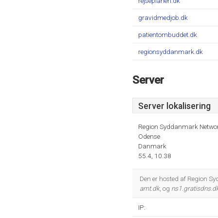
rejseplanen.dk
gravidmedjob.dk
patientombuddet.dk
regionsyddanmark.dk
Server
Server lokalisering
Region Syddanmark Netwo
Odense
Danmark
55.4, 10.38
Den er hosted af Region S
amt.dk
, og
ns1.gratisdns.d
IP: