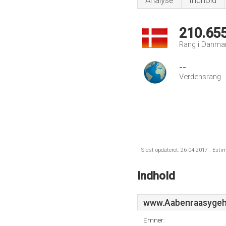
Analyse
Indhold
210.65
Rang i Danma
--
Verdensrang
Sidst opdateret: 26-04-2017 . Esti
Indhold
www.Aabenraasygeh
Emner: