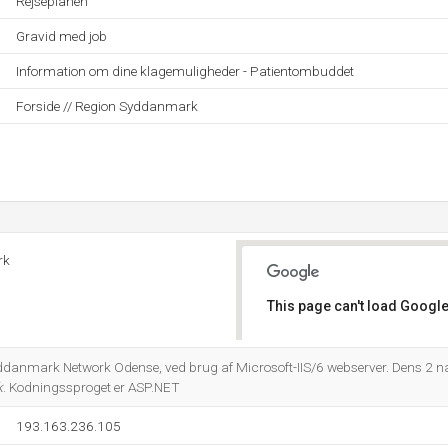
Rejseplanen
Gravid med job
Information om dine klagemuligheder - Patientombuddet
Forside // Region Syddanmark
rk
This page can't load Google
Do you own this website?
yddanmark Network Odense, ved brug af Microsoft-IIS/6 webserver. Dens 2 
k
. Kodningssproget er ASP.NET
193.163.236.105