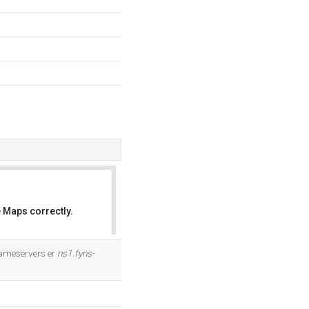
 Maps correctly.
OK
nameservers er
ns1.fyns-