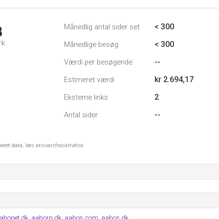
< 300
Månedlig antal sider set
8
rk
< 300
Månedlige besøg
--
Værdi per besøgende
kr 2.694,17
Estimeret værdi
2
Eksterne links
--
Antal sider
meret data, læs ansvarsfraskrivelse.
abonet.dk
,
aaborn.dk
,
aabos.com
,
aabos.dk
.