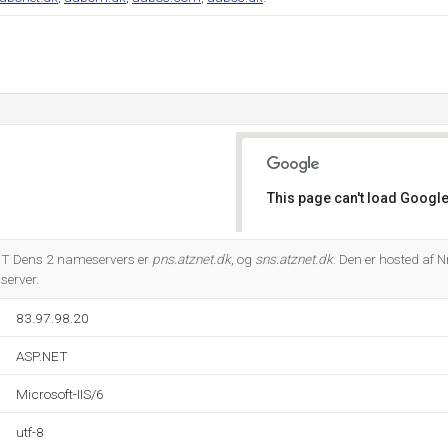
This page can't load Google
Do you own this website?
ET Dens 2 nameservers er
pns.atznet.dk
, og
sns.atznet.dk
. Den er hosted af 
server.
83.97.98.20
ASP.NET
Microsoft-IIS/6
utf-8