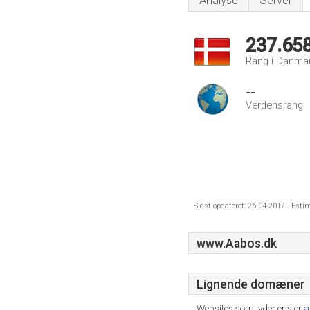
Analyse
Server
237.65
Rang i Danma
--
Verdensrang
Sidst opdateret: 26-04-2017 . Esti
www.Aabos.dk
Lignende domæner
Websites som lyder ens er
a