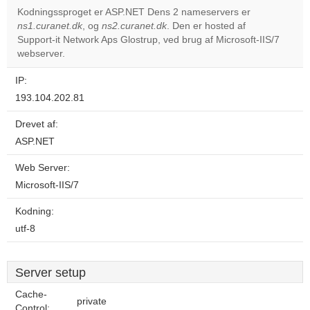
Kodningssproget er ASP.NET Dens 2 nameservers er
ns1.curanet.dk
, og
ns2.curanet.dk
. Den er hosted af
Do you
OK
Support-it Network Aps Glostrup, ved brug af Microsoft-IIS/7
own this
website?
webserver.
IP:
193.104.202.81
Drevet af:
ASP.NET
Web Server:
Microsoft-IIS/7
Kodning:
utf-8
Server setup
Cache-
private
Control: