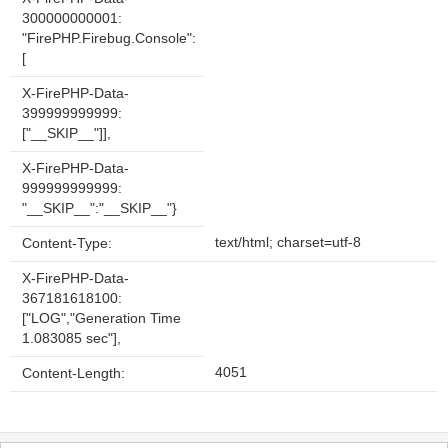
300000000001:
"FirePHP.Firebug.Console":
[
X-FirePHP-Data-
399999999999:
["__SKIP__"]],
X-FirePHP-Data-
999999999999:
"__SKIP__":"__SKIP__"}
text/html; charset=utf-8
Content-Type:
X-FirePHP-Data-
367181618100:
["LOG","Generation Time
1.083085 sec"],
4051
Content-Length: