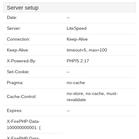
Server setup
Date:
--
Server:
LiteSpeed
Connection:
Keep-Alive
Keep-Alive:
timeout=5, max=100
X-Powered-By:
PHP/5.2.17
Set-Cookie:
--
Pragma:
no-cache
no-store, no-cache, must-
Cache-Control:
revalidate
Expires:
--
X-FirePHP-Data-
100000000001: {
X-FirePHP-Data-