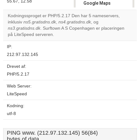
55.67, 12.58
Google Maps
correctly.
Kodningssproget er PHP/5.2.17 Den har 5 nameservers,
inklusiv
ns5.gratisdns.dk
,
ns4.gratisdns.dk
, og
Do you
OK
ns3.gratisdns.dk
. Surftown A S Copenhagen er placeringen
own this
website?
på LiteSpeed serveren.
IP:
212.97.132.145
Drevet af:
PHP/5.2.17
Web Server:
LiteSpeed
Kodning:
utf-8
PING www. (212.97.132.145) 56(84)
bytes of data.