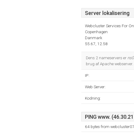
Server lokalisering
Webcluster Services For O
Copenhagen
Danmark
55.67, 12.58
Dens 2 nameservers er
ns0
brug af Apache webserver. 
IP:
Web Server:
Kodning:
PING www. (46.30.211
64 bytes from webcluster0