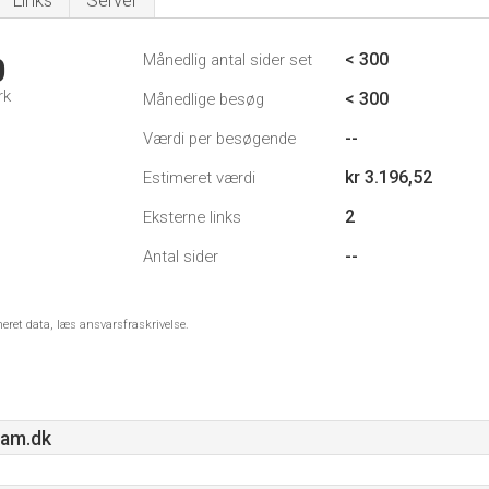
Links
Server
< 300
Månedlig antal sider set
0
rk
< 300
Månedlige besøg
--
Værdi per besøgende
kr 3.196,52
Estimeret værdi
2
Eksterne links
--
Antal sider
meret data, læs ansvarsfraskrivelse.
eam.dk