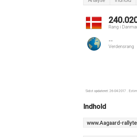
Analyse
Indhold
240.02
Rang i Danma
--
Verdensrang
Sidst opdateret: 26-04-2017 . Esti
Indhold
www.Aagaard-rallyt