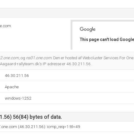
ne.com
This page can't load Google
Do you own this website?
2.one.com
, og
ns01.one.com
. Den er hosted af Webcluster Services For O
Aagaard-rallyteam.dk's IP adresse er 46.30.211.56.
46.30.211.56
Apache
windows-1252
.56) 56(84) bytes of data.
7.one.com (46.30.211.56): icmp_req=1 ttl=49