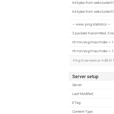
64 bytes from webcluster0
64 bytes from webcluster0
--- www. ping statistics ---
3 packets transmitted, 3 r
rtt min/avg/max/mdev = 
rtt min/avg/max/mdev = 
Ping til serveren er målt til
Server setup
Server:
Last-Modified:
ETag:
Content-Type: