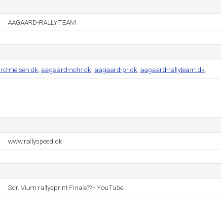
AAGAARD-RALLYTEAM
d-nielsen.dk
,
aagaard-nohr.dk
,
aagaard-pr.dk
,
aagaard-rallyteam.dk
.
www.rallyspeed.dk
Sdr. Vium rallysprint Finale?? - YouTube