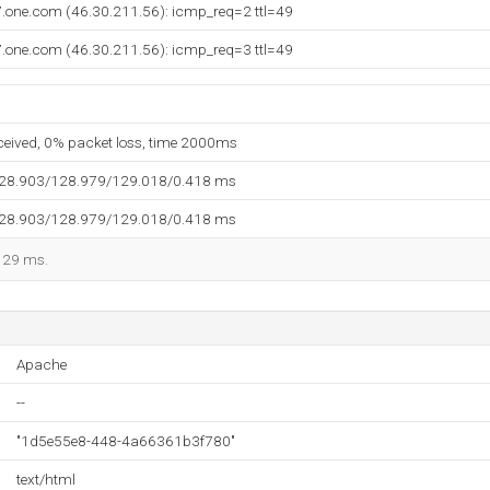
7.one.com (46.30.211.56): icmp_req=2 ttl=49
7.one.com (46.30.211.56): icmp_req=3 ttl=49
eceived, 0% packet loss, time 2000ms
128.903/128.979/129.018/0.418 ms
128.903/128.979/129.018/0.418 ms
 129 ms.
Apache
--
"1d5e55e8-448-4a66361b3f780"
text/html