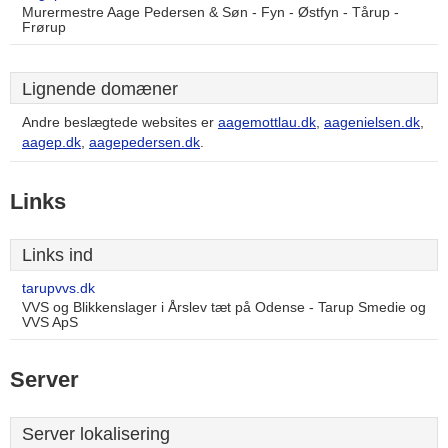
Murermestre Aage Pedersen & Søn - Fyn - Østfyn - Tårup -
Frørup
Lignende domæner
Andre beslægtede websites er
aagemottlau.dk
,
aagenielsen.dk
,
aagep.dk
,
aagepedersen.dk
.
Links
Links ind
tarupvvs.dk
VVS og Blikkenslager i Årslev tæt på Odense - Tarup Smedie og
VVS ApS
Server
Server lokalisering