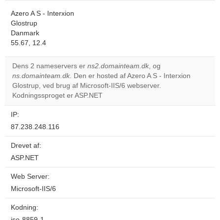
Azero A S - Interxion
Glostrup
Danmark
55.67, 12.4
Dens 2 nameservers er
ns2.domainteam.dk
, og
ns.domainteam.dk
. Den er hosted af Azero A S - Interxion
Glostrup, ved brug af Microsoft-IIS/6 webserver.
Kodningssproget er ASP.NET
IP:
87.238.248.116
Drevet af:
ASP.NET
Web Server:
Microsoft-IIS/6
Kodning:
iso-8859-1