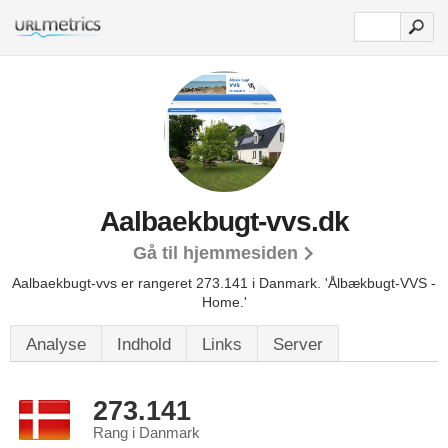
Aalbaekbugt-vvs.dk
Gå til hjemmesiden
Aalbaekbugt-vvs er rangeret 273.141 i Danmark.
'Ålbækbugt-VVS -
Home.'
Analyse
Indhold
Links
Server
273.141
Rang i Danmark