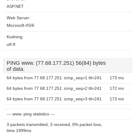
ASP.NET
Web Server:
Microsoft-IIS/6
Kodning:
utf-8
PING www. (77.68.177.251) 56(84) bytes
of data.
64 bytes from 77.68.177.251: icmp_seq=1 ttl=241
173 ms
64 bytes from 77.68.177.251: icmp_seq=2 ttl=241
172 ms
64 bytes from 77.68.177.251: icmp_seq=3 ttl=241
173 ms
--- www. ping statistics ---
3 packets transmitted, 3 received, 0% packet loss,
time 1999ms