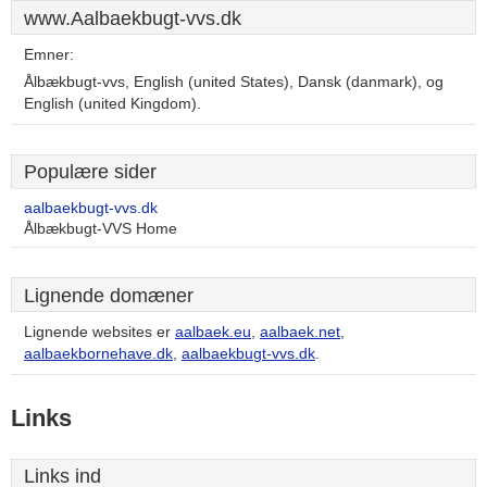
www.Aalbaekbugt-vvs.dk
Emner:
Ålbækbugt-vvs, English (united States), Dansk (danmark), og
English (united Kingdom).
Populære sider
aalbaekbugt-vvs.dk
Ålbækbugt-VVS Home
Lignende domæner
Lignende websites er
aalbaek.eu
,
aalbaek.net
,
aalbaekbornehave.dk
,
aalbaekbugt-vvs.dk
.
Links
Links ind