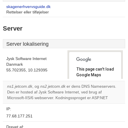
skagenerhvervsguide.dk
Rettelser eller tilføjelser
Server
Server lokalisering
Jysk Software Internet
Danmark
This page can't load
55.702355, 10.129395
Google Maps
correctly.
ns1.jetcom.dk
, og
ns2.jetcom.dk
er dens DNS Nameservers.
Den er hosted af Jysk Software Internet, ved brug af
Do you
OK
Microsoft-IIS/6 webserver. Kodningssproget er ASP.NET
own this
website?
IP:
77.68.177.251
Drevet af: