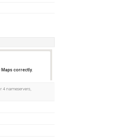
 Maps correctly.
OK
ar 4 nameservers,