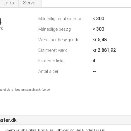
Links
Server
< 300
Månedlig antal sider set
4
rk
< 300
Månedlige besøg
kr 5,48
Værdi per besøgende
kr 2.881,92
Estimeret værdi
4
Eksterne links
--
Antal sider
meret data, læs ansvarsfraskrivelse.
ster.dk
Hvem Er Bhs-glas, Bhs Glas Tilbyder, og Her Finder Du Os.