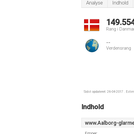
Analyse
Indhold
149.55
Rang i Danma
--
Verdensrang
Sidst opdateret: 26-04-2017 . Esti
Indhold
www.Aalborg-glarme
Emner: