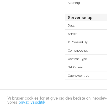
Kodning:
Server setup
Date:
Server:
X-Powered-By:
Content-Length:
Content-Type:
Set-Cookie:
Cache-control:
Fortrolighedspolitik
Sitemap
Fjern hjemmeside
Kontakt
© 2026
Vi bruger cookies for at give dig den bedste onlineopl
vores
privatlivspolitik