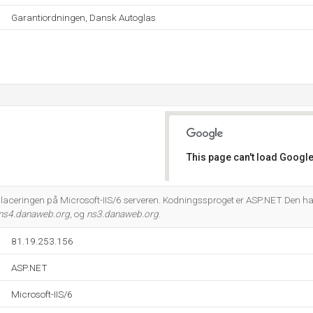
Garantiordningen, Dansk Autoglas
This page can't load Google
Do you own this website?
laceringen på Microsoft-IIS/6 serveren. Kodningssproget er ASP.NET Den h
ns4.danaweb.org
, og
ns3.danaweb.org
.
81.19.253.156
ASP.NET
Microsoft-IIS/6