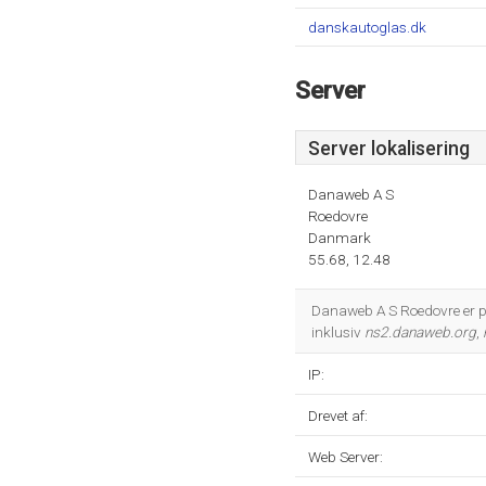
danskautoglas.dk
Server
Server lokalisering
Danaweb A S
Roedovre
Danmark
55.68, 12.48
Danaweb A S Roedovre er p
inklusiv
ns2.danaweb.org
,
IP:
Drevet af:
Web Server: