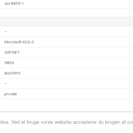
iso-8859-1
--
Microsoft-IIS/6.0
ASP.NET
9869
text/html
--
private
evelse. Ved at bruge vores website accepterer du brugen af