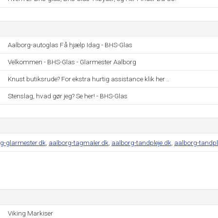
Aalborg-autoglas Få hjælp Idag - BHS-Glas
Velkommen - BHS-Glas - Glarmester Aalborg
Knust butiksrude? For ekstra hurtig assistance klik her ..
Stenslag, hvad gør jeg? Se her! - BHS-Glas
g-glarmester.dk
,
aalborg-tagmaler.dk
,
aalborg-tandpleje.dk
,
aalborg-tandpl
Viking Markiser