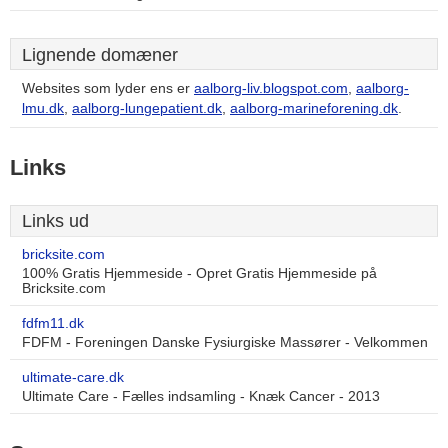
Lignende domæner
Websites som lyder ens er
aalborg-liv.blogspot.com
,
aalborg-
lmu.dk
,
aalborg-lungepatient.dk
,
aalborg-marineforening.dk
.
Links
Links ud
bricksite.com
100% Gratis Hjemmeside - Opret Gratis Hjemmeside på
Bricksite.com
fdfm11.dk
FDFM - Foreningen Danske Fysiurgiske Massører - Velkommen
ultimate-care.dk
Ultimate Care - Fælles indsamling - Knæk Cancer - 2013