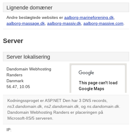
Lignende domæner
Andre beslægtede websites er
aalborg-marineforening.dk
,
aalborg-massage.dk
,
aalborg-massiv.dk
,
aalborg-massive.com
.
Server
Server lokalisering
Dandomain Webhosting
Randers
Danmark
This page can't load
56.47, 10.05
Google Maps
correctly.
Kodningssproget er ASP.NET Den har 3 DNS records,
ns3.dandomain.dk
,
ns2.dandomain.dk
, og
ns.dandomain.dk
.
Do you
OK
Dandomain Webhosting Randers er placeringen på
own this
website?
Microsoft-IIS/5 serveren.
IP: