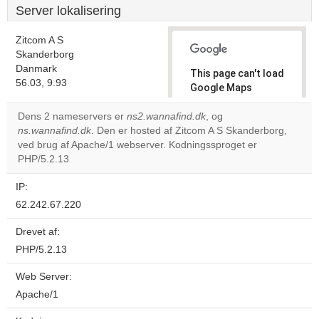
Server lokalisering
Zitcom A S
Skanderborg
Danmark
This page can't load
56.03, 9.93
Google Maps
correctly.
Dens 2 nameservers er
ns2.wannafind.dk
, og
ns.wannafind.dk
. Den er hosted af Zitcom A S Skanderborg,
Do you
OK
ved brug af Apache/1 webserver. Kodningssproget er
own this
website?
PHP/5.2.13
IP:
62.242.67.220
Drevet af:
PHP/5.2.13
Web Server:
Apache/1