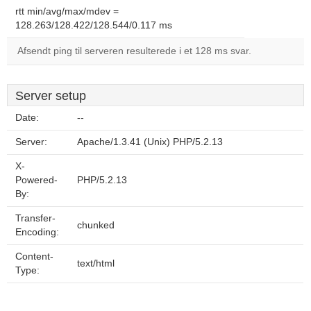
rtt min/avg/max/mdev =
128.263/128.422/128.544/0.117 ms
Afsendt ping til serveren resulterede i et 128 ms svar.
Server setup
Date:
--
Server:
Apache/1.3.41 (Unix) PHP/5.2.13
X-
Powered-
PHP/5.2.13
By:
Transfer-
chunked
Encoding:
Content-
text/html
Type: