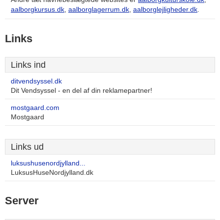
aalborgkursus.dk
,
aalborglagerrum.dk
,
aalborglejligheder.dk
.
Links
Links ind
ditvendsyssel.dk
Dit Vendsyssel - en del af din reklamepartner!
mostgaard.com
Mostgaard
Links ud
luksushusenordjylland...
LuksusHuseNordjylland.dk
Server