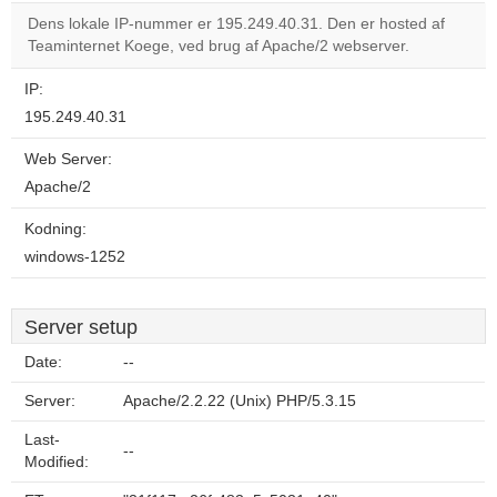
correctly.
Dens lokale IP-nummer er 195.249.40.31. Den er hosted af
Teaminternet Koege, ved brug af Apache/2 webserver.
Do you
OK
own this
website?
IP:
195.249.40.31
Web Server:
Apache/2
Kodning:
windows-1252
Server setup
Date:
--
Server:
Apache/2.2.22 (Unix) PHP/5.3.15
Last-
--
Modified: