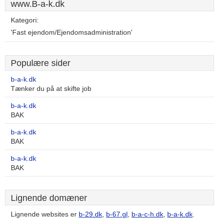
www.B-a-k.dk
Kategori:
'Fast ejendom/Ejendomsadministration'
Populære sider
b-a-k.dk
Tænker du på at skifte job
b-a-k.dk
BAK
b-a-k.dk
BAK
b-a-k.dk
BAK
Lignende domæner
Lignende websites er
b-29.dk
,
b-67.gl
,
b-a-c-h.dk
,
b-a-k.dk
.