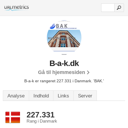
B-a-k.dk
Gå til hjemmesiden
B-a-k er rangeret 227.331 i Danmark.
'BAK.'
Analyse
Indhold
Links
Server
227.331
Rang i Danmark