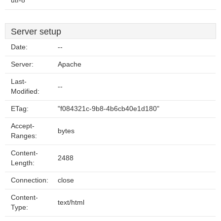
utf-8
Server setup
Date:
--
Server:
Apache
Last-
--
Modified:
ETag:
"f084321c-9b8-4b6cb40e1d180"
Accept-
bytes
Ranges:
Content-
2488
Length:
Connection:
close
Content-
text/html
Type: