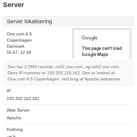
Server
Server lokalisering
One.com A S
Copenhagen
Danmark
This page can't load
55.67, 12.58
Google Maps
correctly.
Den har 2 DNS records,
ns01.one.com
, og
ns02.one.com
.
Dens IP-nummer er 193.202.110.162. Den er hosted af
Do you
OK
One.com A S Copenhagen, ved brug af Apache webserver.
own this
website?
IP:
193.202.110.162
Web Server:
Apache
Kodning: