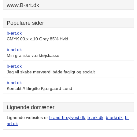
www.B-art.dk
Populære sider
b-art.dk
CMYK 00.x.x.10 Grey 85% Hvid
b-art.dk
Min grafiske værktøjskasse
b-art.dk
Jeg vil skabe merværdi både fagligt og socialt
b-art.dk
Kontakt // Birgitte Kjærgaard Lund
Lignende domæner
Lignende websites er
b-and-b-sylvest.dk
,
b-ark.dk
,
b-arki.dk
,
b-
art.dk
.