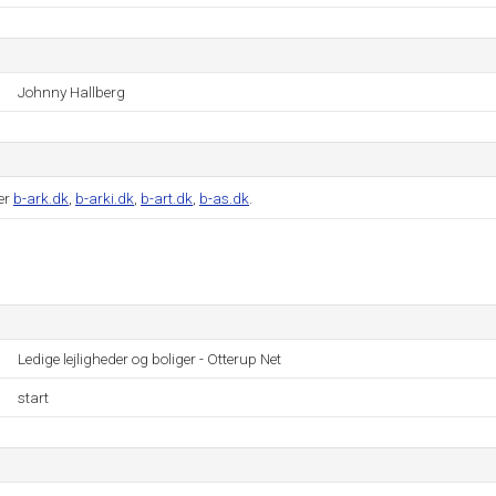
Johnny Hallberg
er
b-ark.dk
,
b-arki.dk
,
b-art.dk
,
b-as.dk
.
Ledige lejligheder og boliger - Otterup Net
start