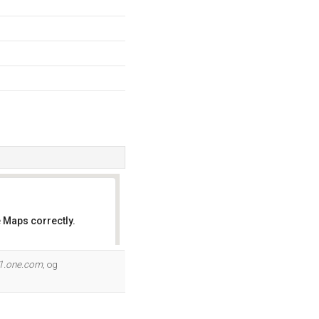
 Maps correctly.
OK
1.one.com
, og