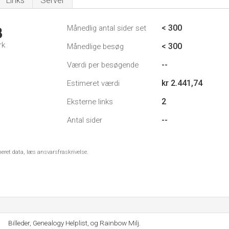
Links
Server
< 300
Månedlig antal sider set
3
rk
< 300
Månedlige besøg
--
Værdi per besøgende
kr 2.441,74
Estimeret værdi
2
Eksterne links
--
Antal sider
meret data, læs ansvarsfraskrivelse.
Billeder, Genealogy Helplist, og Rainbow Milj.