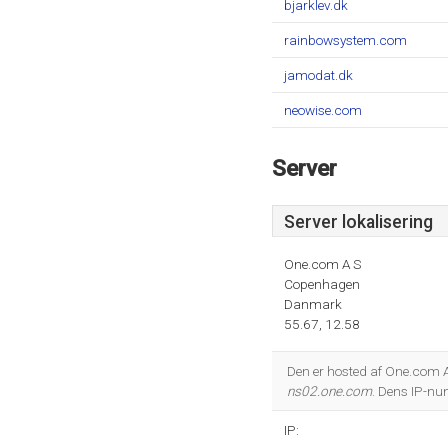
bjarklev.dk
rainbowsystem.com
jamodat.dk
neowise.com
Server
Server lokalisering
One.com A S
Copenhagen
Danmark
55.67, 12.58
Den er hosted af One.com 
ns02.one.com
. Dens IP-n
IP: