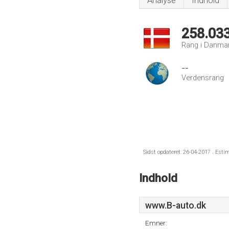
Analyse
Indhold
258.03
Rang i Danma
--
Verdensrang
Sidst opdateret: 26-04-2017 . Esti
Indhold
www.B-auto.dk
Emner: