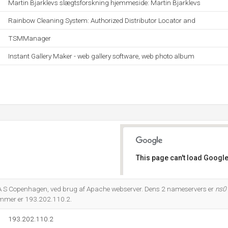
Martin Bjarklevs slægtsforskning hjemmeside: Martin Bjarklevs
Rainbow Cleaning System: Authorized Distributor Locator and
TSMManager
Instant Gallery Maker - web gallery software, web photo album
This page can't load Google
Do you own this website?
A S Copenhagen, ved brug af Apache webserver. Dens 2 nameservers er
ns0
ummer er 193.202.110.2.
193.202.110.2