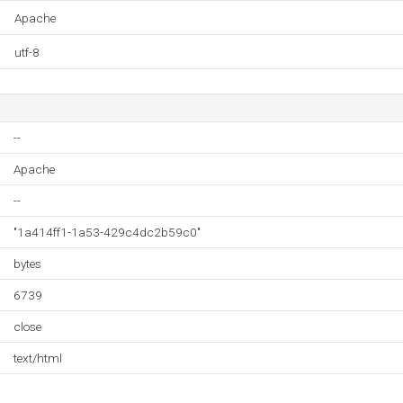
Apache
utf-8
--
Apache
--
"1a414ff1-1a53-429c4dc2b59c0"
bytes
6739
close
text/html