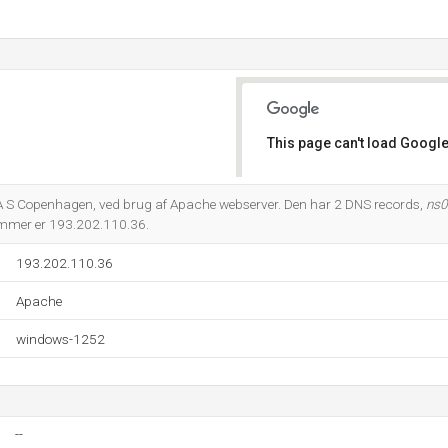
This page can't load Google
Do you own this website?
A S Copenhagen, ved brug af Apache webserver. Den har 2 DNS records,
ns0
ummer er 193.202.110.36.
193.202.110.36
Apache
windows-1252
--