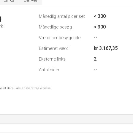
Links
Server
< 300
Månedlig antal sider set
0
rk
< 300
Månedlige besøg
--
Værdi per besøgende
kr 3.167,35
Estimeret værdi
2
Eksterne links
--
Antal sider
meret data, læs ansvarsfraskrivelse.