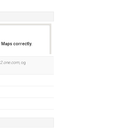
 Maps correctly.
OK
2.one.com
, og