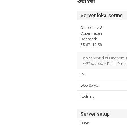
Server
Server lokalisering
One.com A S
Copenhagen
Danmark
55.67, 12.58
Den er hosted af One.com 
ns01.one.com
. Dens IP-n
IP:
Web Server:
Kodning:
Server setup
Date: