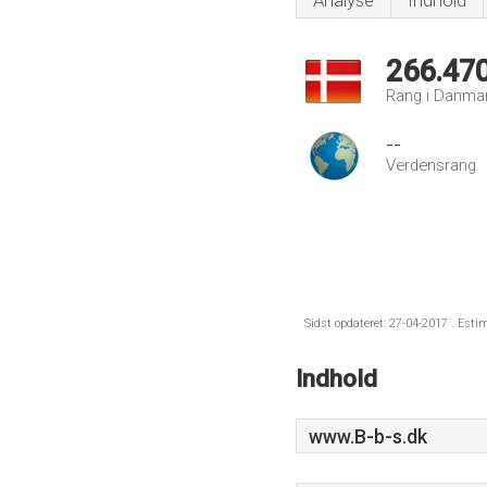
Analyse
Indhold
266.47
Rang i Danma
--
Verdensrang
Sidst opdateret: 27-04-2017 . Esti
Indhold
www.B-b-s.dk