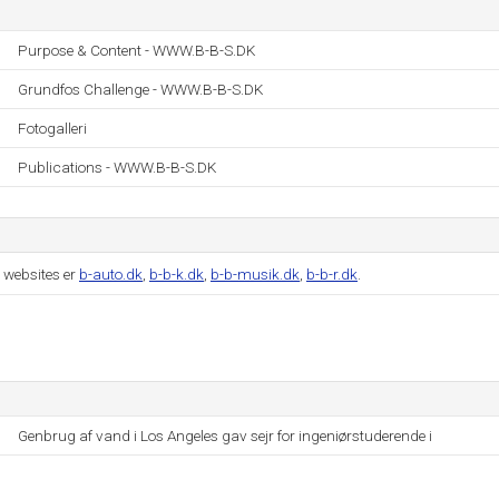
Purpose & Content - WWW.B-B-S.DK
Grundfos Challenge - WWW.B-B-S.DK
Fotogalleri
Publications - WWW.B-B-S.DK
 websites er
b-auto.dk
,
b-b-k.dk
,
b-b-musik.dk
,
b-b-r.dk
.
Genbrug af vand i Los Angeles gav sejr for ingeniørstuderende i