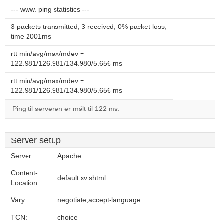
--- www. ping statistics ---
3 packets transmitted, 3 received, 0% packet loss,
time 2001ms
rtt min/avg/max/mdev =
122.981/126.981/134.980/5.656 ms
rtt min/avg/max/mdev =
122.981/126.981/134.980/5.656 ms
Ping til serveren er målt til 122 ms.
Server setup
Server:
Apache
Content-
default.sv.shtml
Location:
Vary:
negotiate,accept-language
TCN:
choice