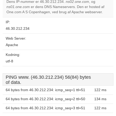
Dens IP-nummer er 46.30.212.234.
ns02.one.com
, og
ns01.one.com
er dens DNS Nameservers. Den er hosted af
Do you
OK
One.com A S Copenhagen, ved brug af Apache webserver.
own this
website?
IP:
46.30.212.234
Web Server:
Apache
Kodning:
utf-8
PING www. (46.30.212.234) 56(84) bytes
of data.
64 bytes from 46.30.212.234: icmp_seq=1 ttl=51
122 ms
64 bytes from 46.30.212.234: icmp_seq=2 ttl=50
134 ms
64 bytes from 46.30.212.234: icmp_seq=3 ttl=51
122 ms