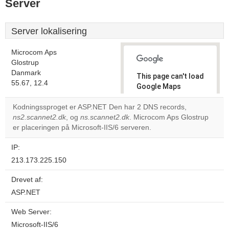
Server
Server lokalisering
Microcom Aps
Glostrup
Danmark
This page can't load
55.67, 12.4
Google Maps
correctly.
Kodningssproget er ASP.NET Den har 2 DNS records,
ns2.scannet2.dk
, og
ns.scannet2.dk
. Microcom Aps Glostrup
Do you
OK
er placeringen på Microsoft-IIS/6 serveren.
own this
website?
IP:
213.173.225.150
Drevet af:
ASP.NET
Web Server:
Microsoft-IIS/6