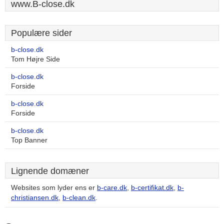
www.B-close.dk
Populære sider
b-close.dk
Tom Højre Side
b-close.dk
Forside
b-close.dk
Forside
b-close.dk
Top Banner
Lignende domæner
Websites som lyder ens er
b-care.dk
,
b-certifikat.dk
,
b-
christiansen.dk
,
b-clean.dk
.