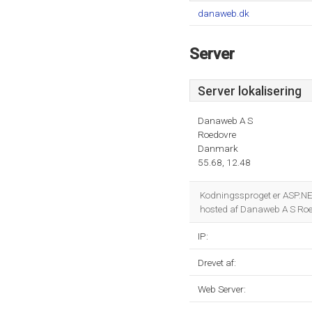
danaweb.dk
Server
Server lokalisering
Danaweb A S
Roedovre
Danmark
55.68, 12.48
Kodningssproget er ASP.N
hosted af Danaweb A S Roed
IP:
Drevet af:
Web Server: