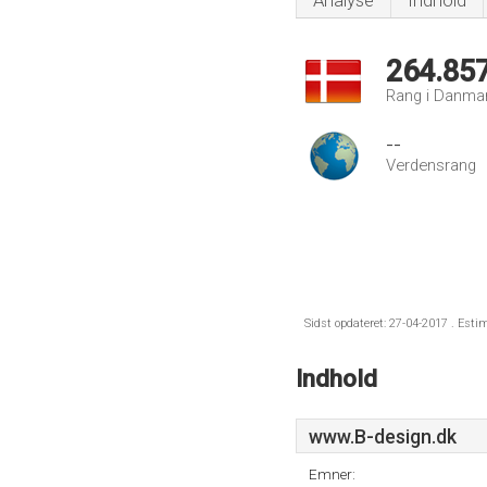
Analyse
Indhold
264.85
Rang i Danma
--
Verdensrang
Sidst opdateret: 27-04-2017 . Esti
Indhold
www.B-design.dk
Emner: