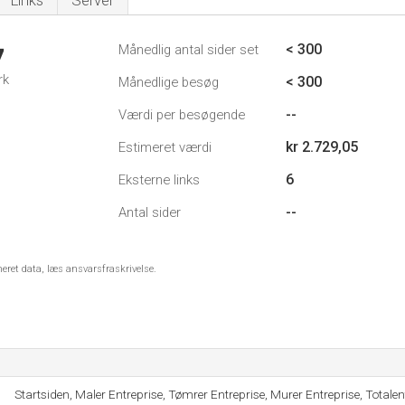
Links
Server
< 300
Månedlig antal sider set
7
rk
< 300
Månedlige besøg
--
Værdi per besøgende
kr 2.729,05
Estimeret værdi
6
Eksterne links
--
Antal sider
meret data, læs ansvarsfraskrivelse.
Startsiden, Maler Entreprise, Tømrer Entreprise, Murer Entreprise, Totalent