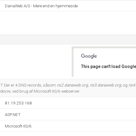
DanaWeb A/S - Mere end en hjemmeside
This page can't load Google
Do you own this website?
ET Der er 4 DNS records, såsom
ns2.danaweb.org
,
ns3.danaweb.org
, og
ns4
ovre, ved brug af Microsoft-IIS/6 webserver.
81.19.253.168
ASP.NET
Microsoft-IIS/6