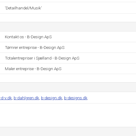
'Detailhandel/Musik'
Kontakt os - B-Design ApS
Tømrer entreprise - B-Design ApS
Totalentrepriser i Sjælland - B-Design ApS
Maler entreprise - B-Design ApS
-d-v.dk
,
b-dahlgren.dk
,
b-design.dk
,
b-designs.dk
.