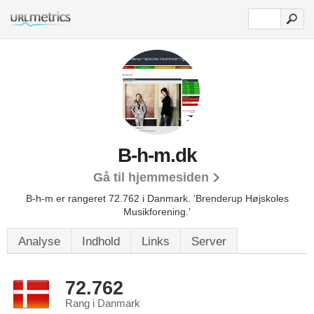
B-h-m.dk
Gå til hjemmesiden
B-h-m er rangeret 72.762 i Danmark.
'Brenderup Højskoles
Musikforening.'
Analyse
Indhold
Links
Server
72.762
Rang i Danmark