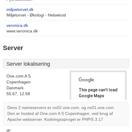
miljoetorvet.dk
Miljøtorvet - Økologi - Helsekost
veronica.dk
www.veronica.dk
Server
Server lokalisering
One.com A S
Copenhagen
Danmark
This page can't load
55.67, 12.58
Google Maps
correctly.
Dens 2 nameservers er
ns02.one.com
, og
ns01.one.com
.
Den er hosted af One.com A S Copenhagen, ved brug af
Do you
OK
Apache webserver. Kodningssproget er PHP/5.3.17
own this
website?
IP: