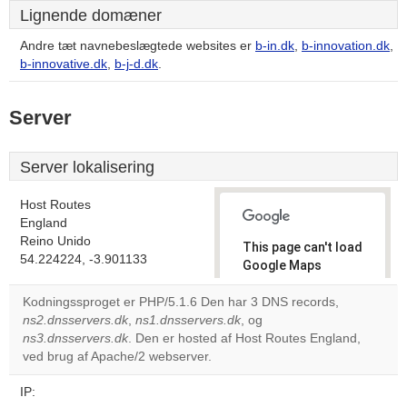
Lignende domæner
Andre tæt navnebeslægtede websites er
b-in.dk
,
b-innovation.dk
,
b-innovative.dk
,
b-j-d.dk
.
Server
Server lokalisering
Host Routes
England
Reino Unido
This page can't load
54.224224, -3.901133
Google Maps
correctly.
Kodningssproget er PHP/5.1.6 Den har 3 DNS records,
ns2.dnsservers.dk
,
ns1.dnsservers.dk
, og
Do you
OK
ns3.dnsservers.dk
. Den er hosted af Host Routes England,
own this
website?
ved brug af Apache/2 webserver.
IP: