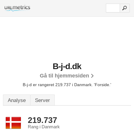
B-j-d.dk
Gå til hjemmesiden
B-j-d er rangeret 219.737 i Danmark.
'Forside.'
Analyse
Server
219.737
Rang i Danmark