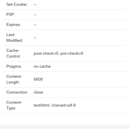
Set-Cookie:
--
P3P:
--
Expires:
--
Last-
--
Modified:
Cache-
post-check=0, pre-check=0
Control:
Pragma:
no-cache
Content-
6600
Length:
Connection:
close
Content-
text/html; charset=utf-8
Type: