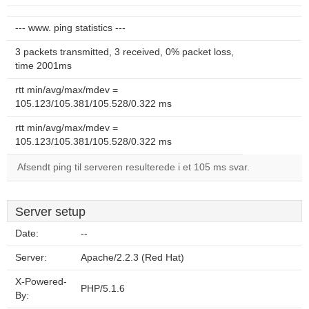
--- www. ping statistics ---
3 packets transmitted, 3 received, 0% packet loss,
time 2001ms
rtt min/avg/max/mdev =
105.123/105.381/105.528/0.322 ms
rtt min/avg/max/mdev =
105.123/105.381/105.528/0.322 ms
Afsendt ping til serveren resulterede i et 105 ms svar.
Server setup
Date:
--
Server:
Apache/2.2.3 (Red Hat)
X-Powered-
PHP/5.1.6
By: