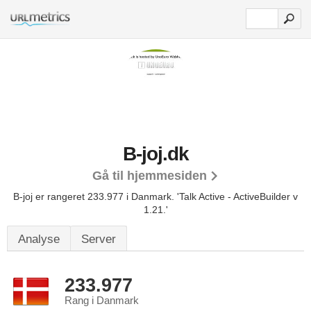
B-joj.dk
Gå til hjemmesiden
B-joj er rangeret 233.977 i Danmark.
'Talk Active - ActiveBuilder v
1.21.'
Analyse
Server
233.977
Rang i Danmark