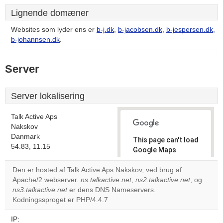
Lignende domæner
Websites som lyder ens er
b-j.dk
,
b-jacobsen.dk
,
b-jespersen.dk
,
b-johannsen.dk
.
Server
Server lokalisering
Talk Active Aps
Nakskov
Danmark
This page can't load
54.83, 11.15
Google Maps
correctly.
Den er hosted af Talk Active Aps Nakskov, ved brug af
Apache/2 webserver.
ns.talkactive.net
,
ns2.talkactive.net
, og
Do you
OK
ns3.talkactive.net
er dens DNS Nameservers.
own this
website?
Kodningssproget er PHP/4.4.7
IP: