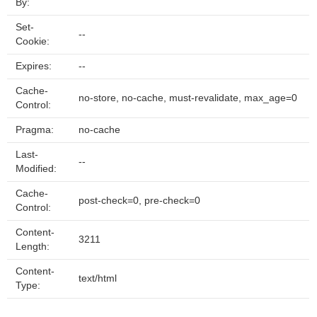
By:
Set-
--
Cookie:
Expires:
--
Cache-
no-store, no-cache, must-revalidate, max_age=0
Control:
Pragma:
no-cache
Last-
--
Modified:
Cache-
post-check=0, pre-check=0
Control:
Content-
3211
Length:
Content-
text/html
Type: