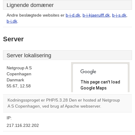
Lignende domæner
Andre beslægtede websites er
b-j-d.dk
,
b-j-kjaerulff.dk
,
b-j-s.dk
,
b-j.dk
.
Server
Server lokalisering
Netgroup A S
Copenhagen
Danmark
This page can't load
55.67, 12.58
Google Maps
correctly.
Kodningssproget er PHP/5.3.28 Den er hosted af Netgroup
A S Copenhagen, ved brug af Apache webserver.
Do you
OK
own this
website?
IP:
217.116.232.202