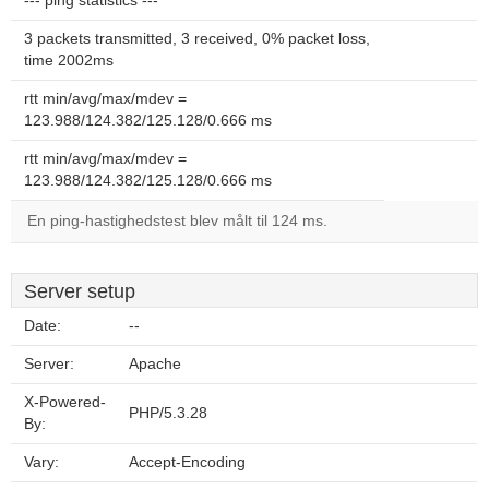
--- ping statistics ---
3 packets transmitted, 3 received, 0% packet loss,
time 2002ms
rtt min/avg/max/mdev =
123.988/124.382/125.128/0.666 ms
rtt min/avg/max/mdev =
123.988/124.382/125.128/0.666 ms
En ping-hastighedstest blev målt til 124 ms.
Server setup
Date:
--
Server:
Apache
X-Powered-
PHP/5.3.28
By:
Vary:
Accept-Encoding