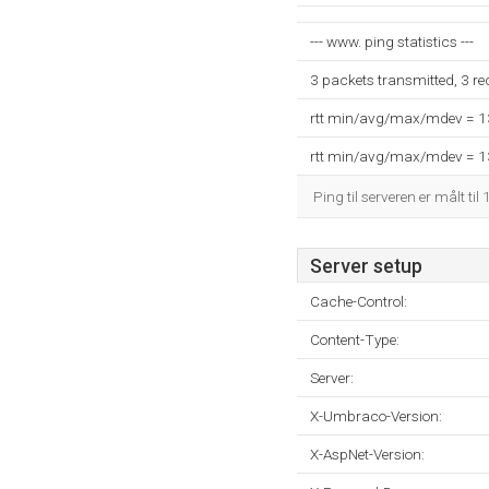
--- www. ping statistics ---
3 packets transmitted, 3 r
rtt min/avg/max/mdev = 
rtt min/avg/max/mdev = 
Ping til serveren er målt til
Server setup
Cache-Control:
Content-Type:
Server:
X-Umbraco-Version:
X-AspNet-Version: