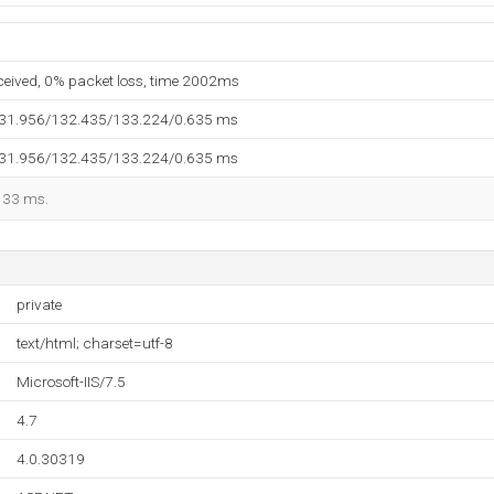
eceived, 0% packet loss, time 2002ms
131.956/132.435/133.224/0.635 ms
131.956/132.435/133.224/0.635 ms
 133 ms.
private
text/html; charset=utf-8
Microsoft-IIS/7.5
4.7
4.0.30319