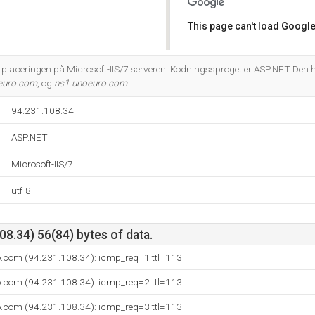
This page can't load Google
Do you own this website?
placeringen på Microsoft-IIS/7 serveren. Kodningssproget er ASP.NET Den 
euro.com
, og
ns1.unoeuro.com
.
94.231.108.34
ASP.NET
Microsoft-IIS/7
utf-8
8.34) 56(84) bytes of data.
o.com (94.231.108.34): icmp_req=1 ttl=113
o.com (94.231.108.34): icmp_req=2 ttl=113
o.com (94.231.108.34): icmp_req=3 ttl=113