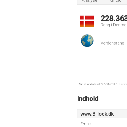
Analyse
Indhold
228.36
Rang i Danma
--
Verdensrang
Sidst opdateret: 27-04-2017 . Esti
Indhold
www.B-lock.dk
Emner: