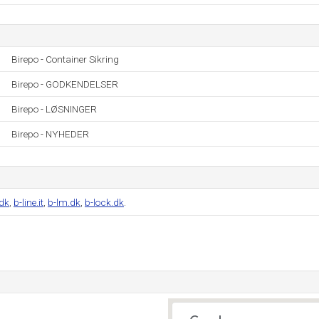
Birepo - Container Sikring
Birepo - GODKENDELSER
Birepo - LØSNINGER
Birepo - NYHEDER
.dk
,
b-line.it
,
b-lm.dk
,
b-lock.dk
.