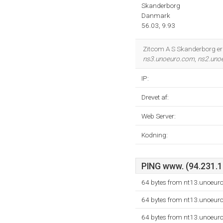
Skanderborg
Danmark
56.03, 9.93
Zitcom A S Skanderborg er 
ns3.unoeuro.com
,
ns2.uno
IP:
Drevet af:
Web Server:
Kodning:
PING www. (94.231.10
64 bytes from nt13.unoeur
64 bytes from nt13.unoeur
64 bytes from nt13.unoeur