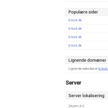
Populære sider
b-lock.dk
b-lock.dk
b-lock.dk
b-lock.dk
Lignende domæner
Lignende websites er
b-lind
Server
Server lokalisering
Zitcom A S