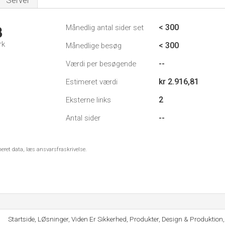
Server
< 300
Månedlig antal sider set
3
rk
< 300
Månedlige besøg
--
Værdi per besøgende
kr 2.916,81
Estimeret værdi
2
Eksterne links
--
Antal sider
meret data, læs ansvarsfraskrivelse.
Startside, LØsninger, Viden Er Sikkerhed, Produkter, Design & Produktion,