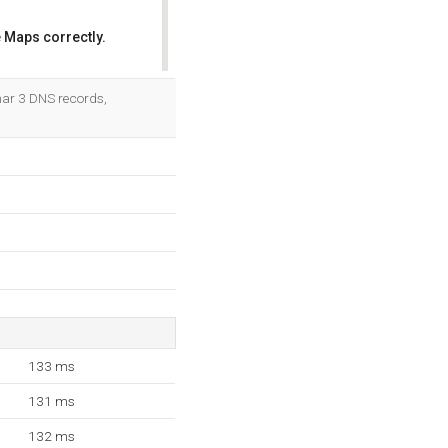
 Maps correctly.
OK
har 3 DNS records,
133 ms
131 ms
132 ms