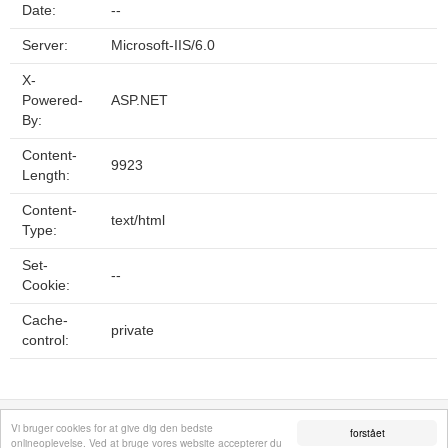
Date:
--
Server:
Microsoft-IIS/6.0
X-
Powered-
ASP.NET
By:
Content-
9923
Length:
Content-
text/html
Type:
Set-
--
Cookie:
Cache-
private
control:
Fortrolighedspolitik
Sitemap
Fjern hjemmeside
Kontakt
© 2026
Vi bruger cookies for at give dig den bedste
forstået
onlineoplevelse. Ved at bruge vores website accepterer du