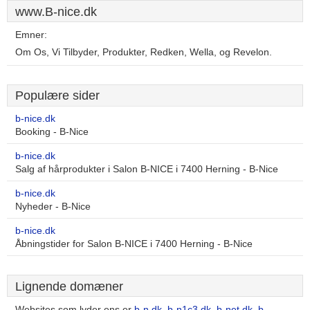
www.B-nice.dk
Emner:
Om Os, Vi Tilbyder, Produkter, Redken, Wella, og Revelon.
Populære sider
b-nice.dk
Booking - B-Nice
b-nice.dk
Salg af hårprodukter i Salon B-NICE i 7400 Herning - B-Nice
b-nice.dk
Nyheder - B-Nice
b-nice.dk
Åbningstider for Salon B-NICE i 7400 Herning - B-Nice
Lignende domæner
Websites som lyder ens er
b-n.dk
,
b-n1c3.dk
,
b-net.dk
,
b-