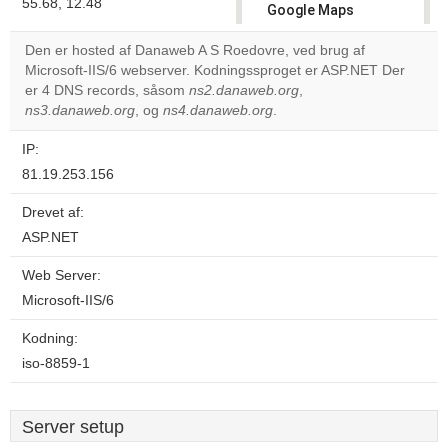
55.68, 12.48
Google Maps
correctly.
Den er hosted af Danaweb A S Roedovre, ved brug af
Microsoft-IIS/6 webserver. Kodningssproget er ASP.NET Der
Do you
OK
er 4 DNS records, såsom
ns2.danaweb.org
own this
,
website?
ns3.danaweb.org
, og
ns4.danaweb.org
.
IP:
81.19.253.156
Drevet af:
ASP.NET
Web Server:
Microsoft-IIS/6
Kodning:
iso-8859-1
Server setup