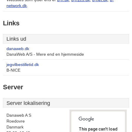
network.dk
.
Links
Links ud
danaweb.dk
DanaWeb A/S - Mere end en hjemmeside
jegvilbestilletid.dk
B-NICE
Server
Server lokalisering
Danaweb A S
Roedovre
Danmark
This page can't load