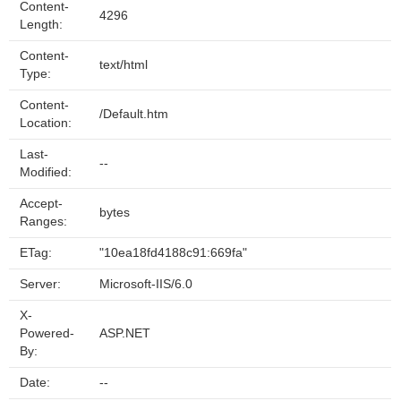
Content-
4296
Length:
Content-
text/html
Type:
Content-
/Default.htm
Location:
Last-
--
Modified:
Accept-
bytes
Ranges:
ETag:
"10ea18fd4188c91:669fa"
Server:
Microsoft-IIS/6.0
X-
Powered-
ASP.NET
By:
Date:
--