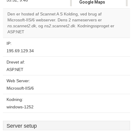
55.52, 9.48
Google Maps
correctly.
Den er hosted af Scannet A S Kolding, ved brug af
Microsoft-IIS/6 webserver. Dens 2 nameservers er
Do you
OK
ns.scannet2.dk
, og
ns2.scannet2.dk
. Kodningssproget er
own this
website?
ASP.NET
IP:
195.69.129.34
Drevet af:
ASP.NET
Web Server:
Microsoft-IIS/6
Kodning:
windows-1252
Server setup