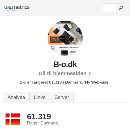
B-o.dk
Gå til hjemmesiden
B-o er rangeret 61.319 i Danmark.
'Ny Web-side.'
Analyse
Links
Server
61.319
Rang i Danmark