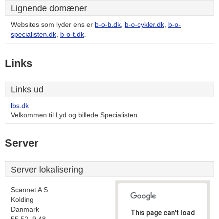
Lignende domæner
Websites som lyder ens er
b-o-b.dk
,
b-o-cykler.dk
,
b-o-
specialisten.dk
,
b-o-t.dk
.
Links
Links ud
lbs.dk
Velkommen til Lyd og billede Specialisten
Server
Server lokalisering
Scannet A S
Kolding
Danmark
This page can't load