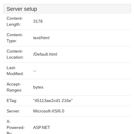
Server setup
Content-
3176
Length:
Content-
text/html
Type:
Content-
/Default.html
Location:
Last-
--
Modified:
Accept-
bytes
Ranges:
ETag:
"45113ae2cd1:216e"
Server:
Microsoft-IIS/6.0
X-
Powered-
ASP.NET
By: