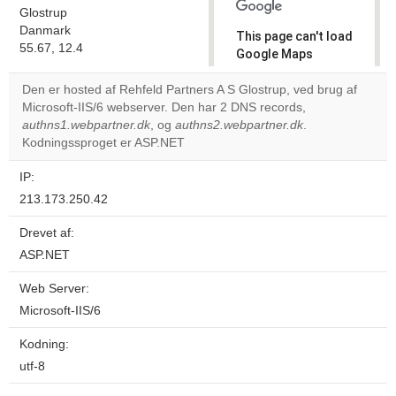
Glostrup
Danmark
This page can't load
55.67, 12.4
Google Maps
correctly.
Den er hosted af Rehfeld Partners A S Glostrup, ved brug af
Microsoft-IIS/6 webserver. Den har 2 DNS records,
Do you
OK
authns1.webpartner.dk
, og
authns2.webpartner.dk
own this
.
website?
Kodningssproget er ASP.NET
IP:
213.173.250.42
Drevet af:
ASP.NET
Web Server:
Microsoft-IIS/6
Kodning:
utf-8