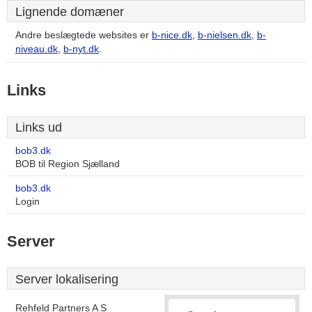
Lignende domæner
Andre beslægtede websites er
b-nice.dk
,
b-nielsen.dk
,
b-
niveau.dk
,
b-nyt.dk
.
Links
Links ud
bob3.dk
BOB til Region Sjælland
bob3.dk
Login
Server
Server lokalisering
Rehfeld Partners A S