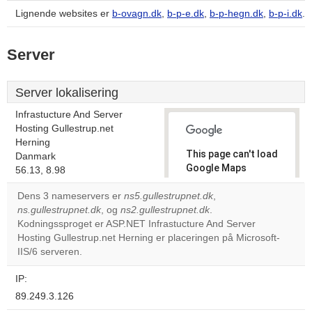
Lignende websites er
b-ovagn.dk
,
b-p-e.dk
,
b-p-hegn.dk
,
b-p-i.dk
.
Server
Server lokalisering
Infrastucture And Server
Hosting Gullestrup.net
Herning
This page can't load
Danmark
Google Maps
56.13, 8.98
correctly.
Dens 3 nameservers er
ns5.gullestrupnet.dk
,
ns.gullestrupnet.dk
, og
ns2.gullestrupnet.dk
.
Do you
OK
Kodningssproget er ASP.NET Infrastucture And Server
own this
website?
Hosting Gullestrup.net Herning er placeringen på Microsoft-
IIS/6 serveren.
IP:
89.249.3.126