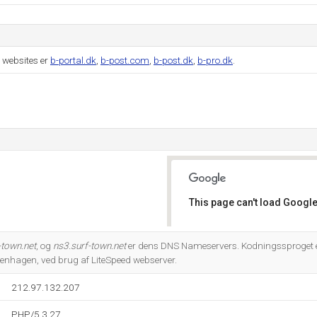
 websites er
b-portal.dk
,
b-post.com
,
b-post.dk
,
b-pro.dk
.
This page can't load Google
Do you own this website?
-town.net
, og
ns3.surf-town.net
er dens DNS Nameservers. Kodningssproget e
enhagen, ved brug af LiteSpeed webserver.
212.97.132.207
PHP/5.3.27