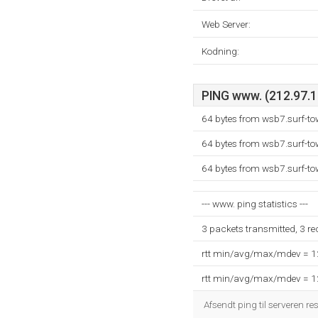
Web Server:
Kodning:
PING www. (212.97.13
64 bytes from wsb7.surf-to
64 bytes from wsb7.surf-to
64 bytes from wsb7.surf-to
--- www. ping statistics ---
3 packets transmitted, 3 r
rtt min/avg/max/mdev = 
rtt min/avg/max/mdev = 
Afsendt ping til serveren re