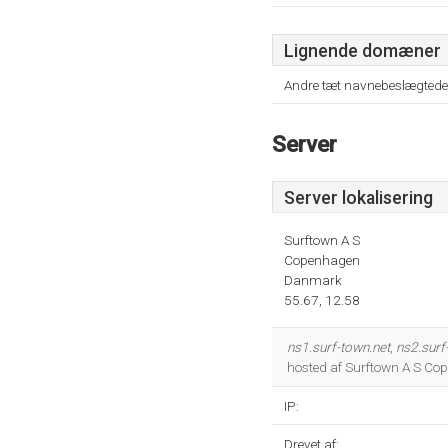
Lignende domæner
Andre tæt navnebeslægtede
Server
Server lokalisering
Surftown A S
Copenhagen
Danmark
55.67, 12.58
ns1.surf-town.net
,
ns2.surf
hosted af Surftown A S Cop
IP:
Drevet af: