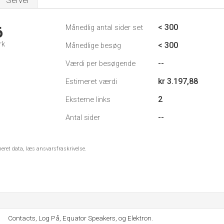
Server
< 300
Månedlig antal sider set
6
rk
< 300
Månedlige besøg
--
Værdi per besøgende
kr 3.197,88
Estimeret værdi
2
Eksterne links
--
Antal sider
meret data, læs ansvarsfraskrivelse.
Contacts, Log På, Equator Speakers, og Elektron.