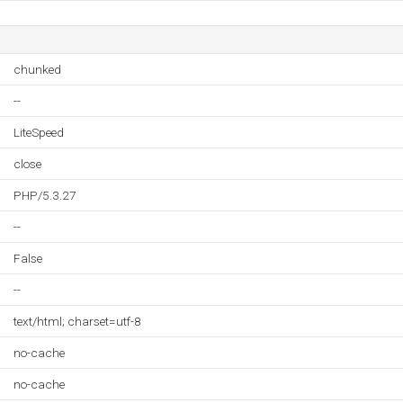
chunked
--
LiteSpeed
close
PHP/5.3.27
--
False
--
text/html; charset=utf-8
no-cache
no-cache