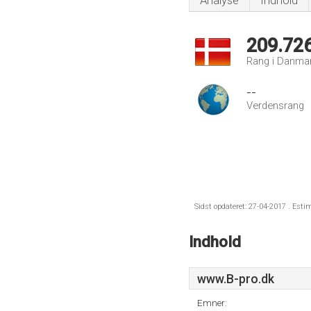
Analyse
Indhold
209.72
Rang i Danma
--
Verdensrang
Sidst opdateret: 27-04-2017 . Esti
Indhold
www.B-pro.dk
Emner: