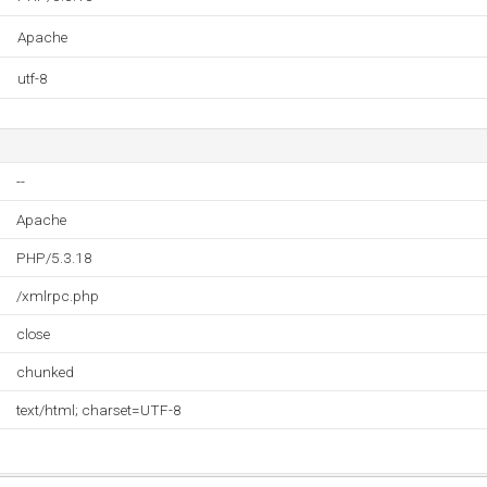
Apache
utf-8
--
Apache
PHP/5.3.18
/xmlrpc.php
close
chunked
text/html; charset=UTF-8