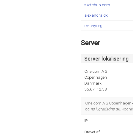
sketchup.com
alexandra.dk
m-any.org
Server
Server lokalisering
One.com A S
Copenhagen
Danmark
55.67, 12.58
One.com A S Copenhagen er
og
ns1.gratisdns.dk
. Kodn
IP:
Drevet af: