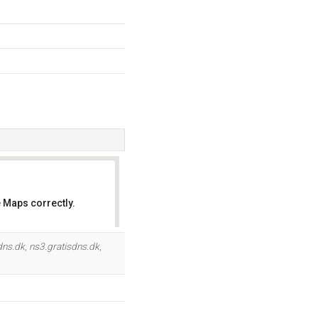
 Maps correctly.
OK
dns.dk
,
ns3.gratisdns.dk
,