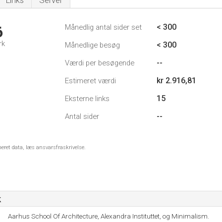
Links
Server
< 300
Månedlig antal sider set
6
rk
< 300
Månedlige besøg
--
Værdi per besøgende
kr 2.916,81
Estimeret værdi
15
Eksterne links
--
Antal sider
meret data, læs ansvarsfraskrivelse.
k
Aarhus School Of Architecture, Alexandra Instituttet, og Minimalism.