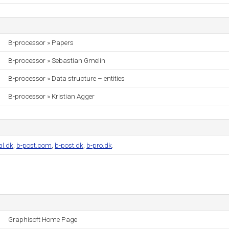
B-processor » Papers
B-processor » Sebastian Gmelin
B-processor » Data structure – entities
B-processor » Kristian Agger
al.dk
,
b-post.com
,
b-post.dk
,
b-pro.dk
.
Graphisoft Home Page