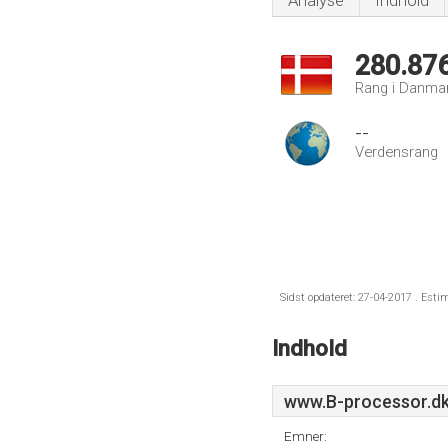
Analyse
Indhold
280.87
Rang i Danma
--
Verdensrang
Sidst opdateret: 27-04-2017 . Esti
Indhold
www.B-processor.d
Emner: