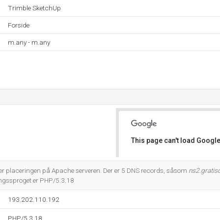
Trimble SketchUp
Forside
m.any - m.any
This page can't load Google
Do you own this website?
 placeringen på Apache serveren. Der er 5 DNS records, såsom
ns2.gratis
ingssproget er PHP/5.3.18
193.202.110.192
PHP/5.3.18