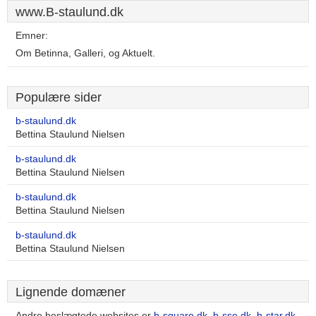
www.B-staulund.dk
Emner:
Om Betinna, Galleri, og Aktuelt.
Populære sider
b-staulund.dk
Bettina Staulund Nielsen
b-staulund.dk
Bettina Staulund Nielsen
b-staulund.dk
Bettina Staulund Nielsen
b-staulund.dk
Bettina Staulund Nielsen
Lignende domæner
Andre beslægtede websites er
b-square.dk
,
b-sse.dk
,
b-star.dk
,