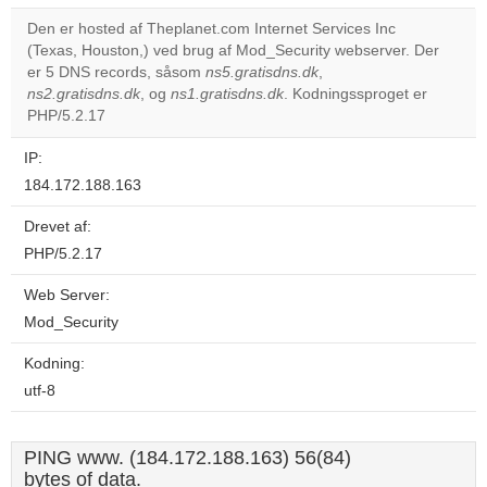
Den er hosted af Theplanet.com Internet Services Inc
Do you
(Texas, Houston,) ved brug af Mod_Security webserver. Der
OK
own this
er 5 DNS records, såsom
ns5.gratisdns.dk
,
website?
ns2.gratisdns.dk
, og
ns1.gratisdns.dk
. Kodningssproget er
PHP/5.2.17
IP:
184.172.188.163
Drevet af:
PHP/5.2.17
Web Server:
Mod_Security
Kodning:
utf-8
PING www. (184.172.188.163) 56(84)
bytes of data.