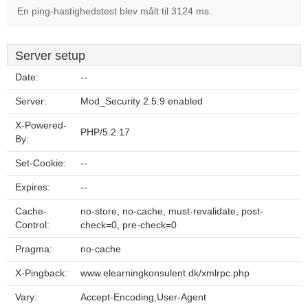
En ping-hastighedstest blev målt til 3124 ms.
Server setup
Date:
--
Server:
Mod_Security 2.5.9 enabled
X-Powered-
PHP/5.2.17
By:
Set-Cookie:
--
Expires:
--
Cache-
no-store, no-cache, must-revalidate, post-
Control:
check=0, pre-check=0
Pragma:
no-cache
X-Pingback:
www.elearningkonsulent.dk/xmlrpc.php
Vary:
Accept-Encoding,User-Agent