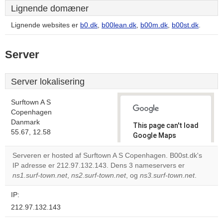
Lignende domæner
Lignende websites er
b0.dk
,
b00lean.dk
,
b00m.dk
,
b00st.dk
.
Server
Server lokalisering
Surftown A S
Copenhagen
Danmark
This page can't load
55.67, 12.58
Google Maps
correctly.
Serveren er hosted af Surftown A S Copenhagen. B00st.dk's
IP adresse er 212.97.132.143. Dens 3 nameservers er
Do you
OK
ns1.surf-town.net
,
ns2.surf-town.net
, og
own this
ns3.surf-town.net
.
website?
IP:
212.97.132.143