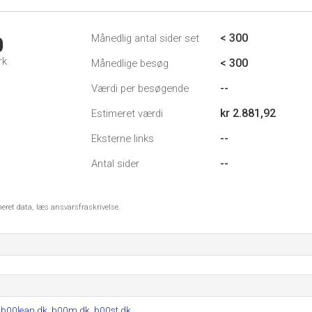
< 300
Månedlig antal sider set
0
rk
< 300
Månedlige besøg
--
Værdi per besøgende
kr 2.881,92
Estimeret værdi
--
Eksterne links
--
Antal sider
meret data, læs ansvarsfraskrivelse.
,
b00lean.dk
,
b00m.dk
,
b00st.dk
.