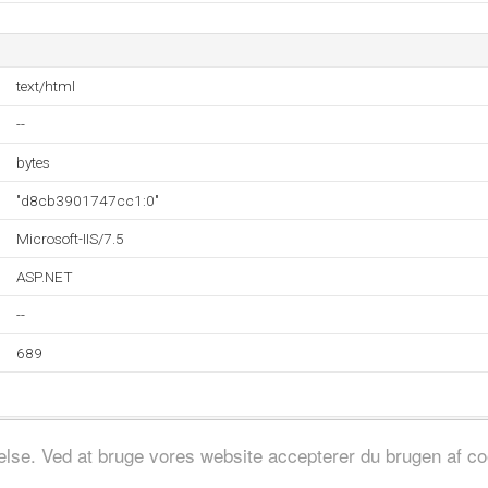
text/html
--
bytes
"d8cb3901747cc1:0"
Microsoft-IIS/7.5
ASP.NET
--
689
evelse. Ved at bruge vores website accepterer du brugen af