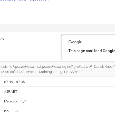
dem
This page can't load Google
Do you own this website?
klusiv
ns1.gratisdns.dk
,
ns2.gratisdns.dk
, og
ns3.gratisdns.dk
. Dansk Kabel
 Microsoft-IIS/7 serveren. Kodningssproget er ASP.NET
87.49.187.35
ASP.NET
Microsoft-IIS/7
iso-8859-1