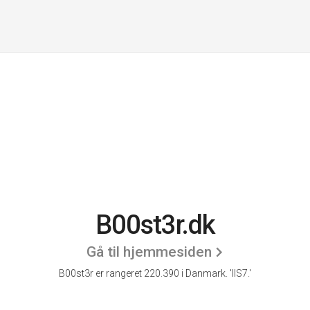
B00st3r.dk
Gå til hjemmesiden
B00st3r er rangeret 220.390 i Danmark.
'IIS7.'