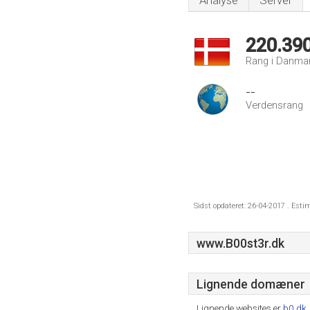
Analyse
Server
220.39
Rang i Danma
--
Verdensrang
Sidst opdateret: 26-04-2017 . Esti
www.B00st3r.dk
Lignende domæner
Lignende websites er
b0.dk