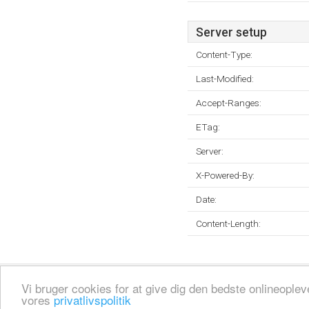
Server setup
Content-Type:
Last-Modified:
Accept-Ranges:
ETag:
Server:
X-Powered-By:
Date:
Content-Length:
Fortrolighedspolitik
Sitemap
Fjern hjemmeside
Kontakt
© 2026
Vi bruger cookies for at give dig den bedste onlineopl
vores
privatlivspolitik