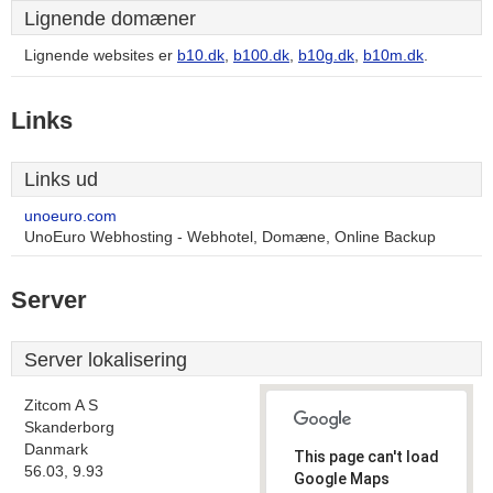
Lignende domæner
Lignende websites er
b10.dk
,
b100.dk
,
b10g.dk
,
b10m.dk
.
Links
Links ud
unoeuro.com
UnoEuro Webhosting - Webhotel, Domæne, Online Backup
Server
Server lokalisering
Zitcom A S
Skanderborg
Danmark
This page can't load
56.03, 9.93
Google Maps