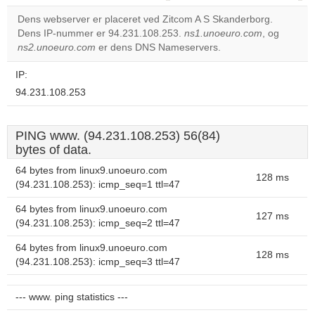
correctly.
Dens webserver er placeret ved Zitcom A S Skanderborg.
Dens IP-nummer er 94.231.108.253.
ns1.unoeuro.com
, og
Do you
OK
ns2.unoeuro.com
er dens DNS Nameservers.
own this
website?
IP:
94.231.108.253
PING www. (94.231.108.253) 56(84)
bytes of data.
64 bytes from linux9.unoeuro.com
128 ms
(94.231.108.253): icmp_seq=1 ttl=47
64 bytes from linux9.unoeuro.com
127 ms
(94.231.108.253): icmp_seq=2 ttl=47
64 bytes from linux9.unoeuro.com
128 ms
(94.231.108.253): icmp_seq=3 ttl=47
--- www. ping statistics ---