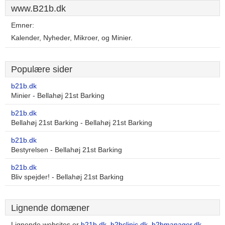
www.B21b.dk
Emner:
Kalender, Nyheder, Mikroer, og Minier.
Populære sider
b21b.dk
Minier - Bellahøj 21st Barking
b21b.dk
Bellahøj 21st Barking - Bellahøj 21st Barking
b21b.dk
Bestyrelsen - Bellahøj 21st Barking
b21b.dk
Bliv spejder! - Bellahøj 21st Barking
Lignende domæner
Lignende websites er
b21b.dk
,
b2bclinic.dk
,
b2bmanager.dk
,