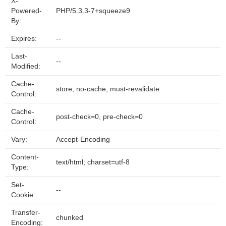
X-
Powered-
PHP/5.3.3-7+squeeze9
By:
Expires:
--
Last-
--
Modified:
Cache-
store, no-cache, must-revalidate
Control:
Cache-
post-check=0, pre-check=0
Control:
Vary:
Accept-Encoding
Content-
text/html; charset=utf-8
Type:
Set-
--
Cookie:
Transfer-
chunked
Encoding: