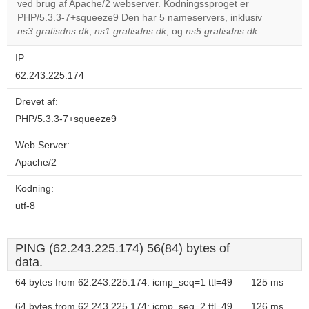
ved brug af Apache/2 webserver. Kodningssproget er
Do you
OK
PHP/5.3.3-7+squeeze9 Den har 5 nameservers, inklusiv
own this
website?
ns3.gratisdns.dk
,
ns1.gratisdns.dk
, og
ns5.gratisdns.dk
.
IP:
62.243.225.174
Drevet af:
PHP/5.3.3-7+squeeze9
Web Server:
Apache/2
Kodning:
utf-8
PING (62.243.225.174) 56(84) bytes of
data.
64 bytes from 62.243.225.174: icmp_seq=1 ttl=49
125 ms
64 bytes from 62.243.225.174: icmp_seq=2 ttl=49
126 ms