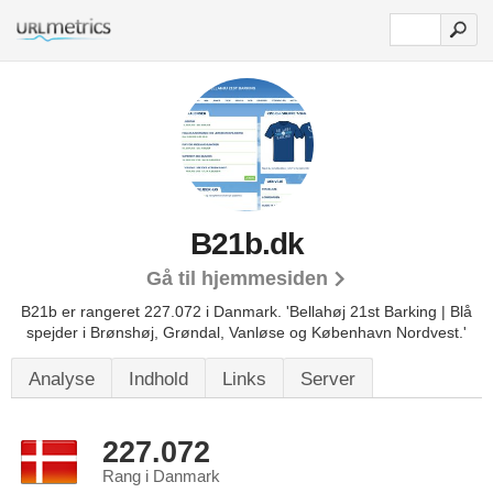
B21b.dk
Gå til hjemmesiden
B21b er rangeret 227.072 i Danmark. 'Bellahøj 21st Barking | Blå
spejder i Brønshøj, Grøndal, Vanløse og København Nordvest.'
Analyse
Indhold
Links
Server
227.072
Rang i Danmark