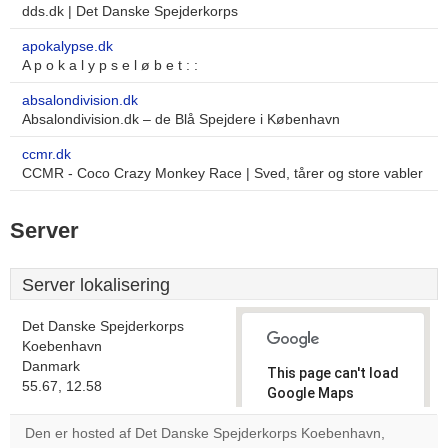
dds.dk | Det Danske Spejderkorps
apokalypse.dk
A p o k a l y p s e l ø b e t : :
absalondivision.dk
Absalondivision.dk – de Blå Spejdere i København
ccmr.dk
CCMR - Coco Crazy Monkey Race | Sved, tårer og store vabler
Server
Server lokalisering
Det Danske Spejderkorps
Koebenhavn
Danmark
This page can't load
55.67, 12.58
Google Maps
correctly.
Den er hosted af Det Danske Spejderkorps Koebenhavn,