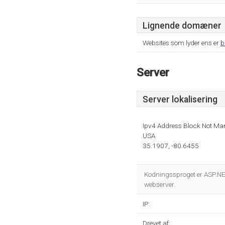
Lignende domæner
Websites som lyder ens er
b
Server
Server lokalisering
Ipv4 Address Block Not Ma
USA
35.1907, -80.6455
Kodningssproget er ASP.NE
webserver.
IP:
Drevet af: