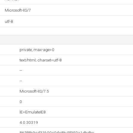
Microsoft-IIS/7
utf-8
private, max-age=0
text/html; charset=utf-8
--
--
Microsoft-IIS/7.5
0
IE=EmulateIE8
4.0.30319
863f8b9c-f31f-00c0-fc8b-5f950a1dbdbe