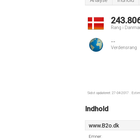
Analyse
Indhold
243.80
Rang i Danma
--
Verdensrang
Sidst opdateret: 27-04-2017 . Esti
Indhold
www.B2o.dk
Emner: