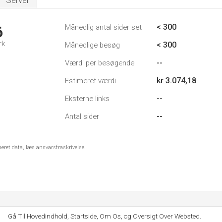
Server
< 300
Månedlig antal sider set
6
rk
< 300
Månedlige besøg
--
Værdi per besøgende
kr 3.074,18
Estimeret værdi
--
Eksterne links
--
Antal sider
meret data, læs ansvarsfraskrivelse.
Gå Til Hovedindhold, Startside, Om Os, og Oversigt Over Websted.