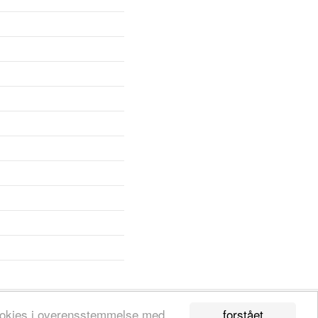
forstået
 cookies i overensstemmelse med