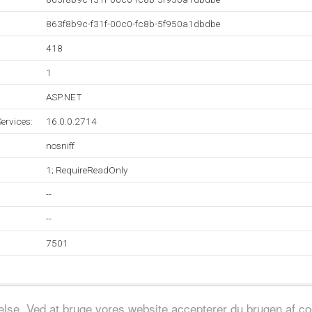
863f8b9c-f31f-00c0-fc8b-5f950a1dbdbe
418
1
ASP.NET
ervices:
16.0.0.2714
nosniff
1; RequireReadOnly
--
--
7501
evelse. Ved at bruge vores website accepterer du brugen af