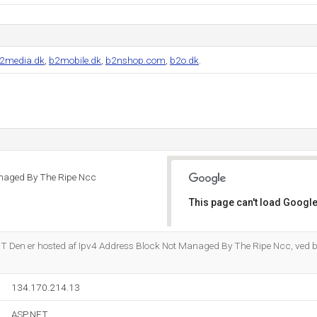
2media.dk
,
b2mobile.dk
,
b2nshop.com
,
b2o.dk
.
naged By The Ripe Ncc
This page can't load Google
Do you own this website?
T Den er hosted af Ipv4 Address Block Not Managed By The Ripe Ncc, ved br
134.170.214.13
ASP.NET