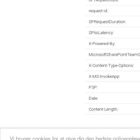
request-id:
SPRequestDuration:
SPIisLatency:
X-Powered-By:
MicrosoftSharePointTeamS
X-Content-Type-Options:
X-MS-InvokeApp:
P3P:
Date:
Content-Length:
Fortrolighedspolitik
Sitemap
Fjern hjemmeside
Kontakt
© 2026
Vi bruger cookies for at give dig den bedste onlineopl