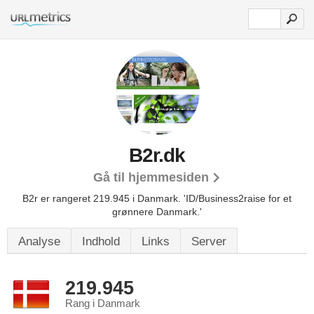
B2r.dk
Gå til hjemmesiden
B2r er rangeret 219.945 i Danmark.
'ID/Business2raise for et
grønnere Danmark.'
Analyse
Indhold
Links
Server
219.945
Rang i Danmark