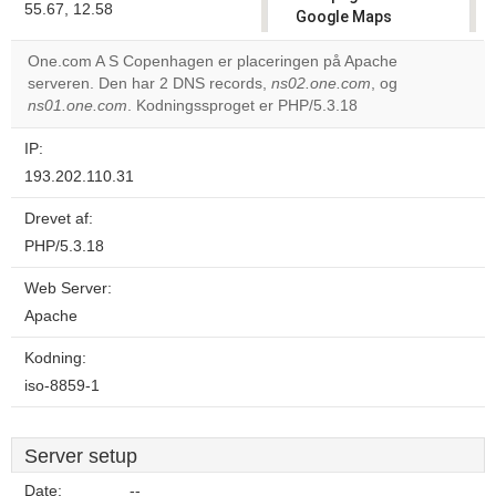
55.67, 12.58
Google Maps
correctly.
One.com A S Copenhagen er placeringen på Apache
serveren. Den har 2 DNS records,
ns02.one.com
, og
Do you
OK
ns01.one.com
. Kodningssproget er PHP/5.3.18
own this
website?
IP:
193.202.110.31
Drevet af:
PHP/5.3.18
Web Server:
Apache
Kodning:
iso-8859-1
Server setup
Date:
--