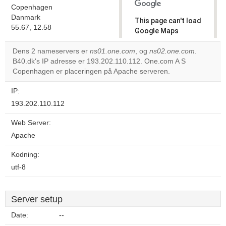
Copenhagen
Danmark
This page can't load
55.67, 12.58
Google Maps
correctly.
Dens 2 nameservers er
ns01.one.com
, og
ns02.one.com
.
B40.dk's IP adresse er 193.202.110.112. One.com A S
Do you
OK
Copenhagen er placeringen på Apache serveren.
own this
website?
IP:
193.202.110.112
Web Server:
Apache
Kodning:
utf-8
Server setup
Date:
--