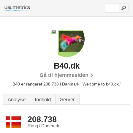
B40.dk
Gå til hjemmesiden
B40 er rangeret 208.738 i Danmark.
'Welcome to b40.dk.'
Analyse
Indhold
Server
208.738
Rang i Danmark