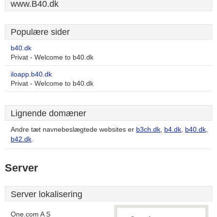
www.B40.dk
Populære sider
b40.dk
Privat - Welcome to b40.dk
iloapp.b40.dk
Privat - Welcome to b40.dk
Lignende domæner
Andre tæt navnebeslægtede websites er
b3ch.dk
,
b4.dk
,
b40.dk
,
b42.dk
.
Server
Server lokalisering
One.com A S