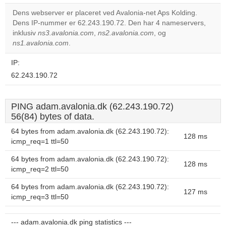
correctly.
Dens webserver er placeret ved Avalonia-net Aps Kolding.
Dens IP-nummer er 62.243.190.72. Den har 4 nameservers,
Do you
OK
inklusiv
ns3.avalonia.com
,
ns2.avalonia.com
own this
, og
website?
ns1.avalonia.com
.
IP:
62.243.190.72
PING adam.avalonia.dk (62.243.190.72)
56(84) bytes of data.
64 bytes from adam.avalonia.dk (62.243.190.72):
128 ms
icmp_req=1 ttl=50
64 bytes from adam.avalonia.dk (62.243.190.72):
128 ms
icmp_req=2 ttl=50
64 bytes from adam.avalonia.dk (62.243.190.72):
127 ms
icmp_req=3 ttl=50
--- adam.avalonia.dk ping statistics ---